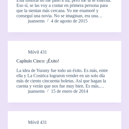
Esta historia no me pasó a mí, pero me la sé enterita.
Eso sí, se las voy a contar en primera persona para
que la sientan más cercana. Yo me enamoré y
conseguí una novia. No se imaginan, era una…
juansems
4 de agosto de 2015
Móvil 431
Capítulo Cinco: ¡Éxito!
La idea de Yurany fue todo un éxito. Es más, entre
ella y La Costrica lograron vender en un solo día
más de ciento cincuenta boletas. Así que hagan la
cuenta y verán que nos fue muy bien. Es más,…
juansems
15 de enero de 2014
Móvil 431