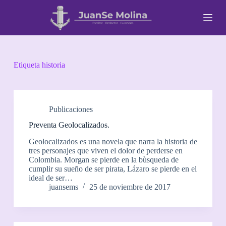
S
a
l
t
a
r
a
Etiqueta
historia
l
c
o
n
t
Publicaciones
e
Preventa Geolocalizados.
n
i
Geolocalizados es una novela que narra la historia de
d
tres personajes que viven el dolor de perderse en
o
Colombia. Morgan se pierde en la bùsqueda de
cumplir su sueño de ser pirata, Lázaro se pierde en el
ideal de ser…
juansems
25 de noviembre de 2017