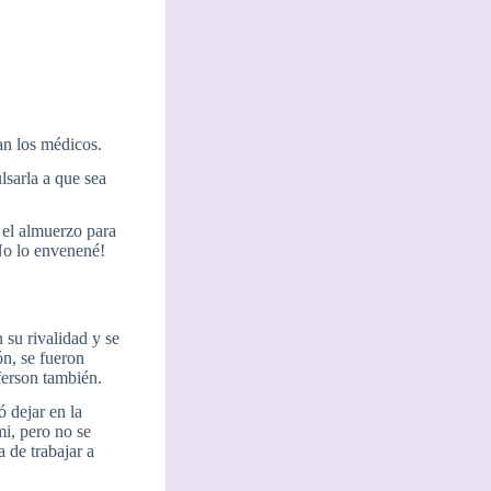
an los médicos.
sarla a que sea
 el almuerzo para
¡No lo envenené!
su rivalidad y se
n, se fueron
eferson también.
 dejar en la
mi, pero no se
 de trabajar a