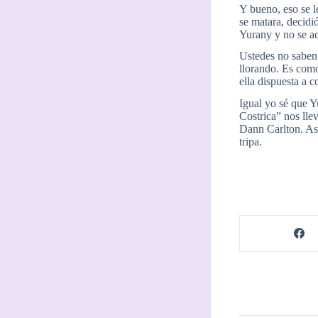
Y bueno, eso se l
se matara, decidi
Yurany y no se ac
Ustedes no saben l
llorando. Es como 
ella dispuesta a c
Igual yo sé que Y
Costrica” nos lle
Dann Carlton. Así
tripa.