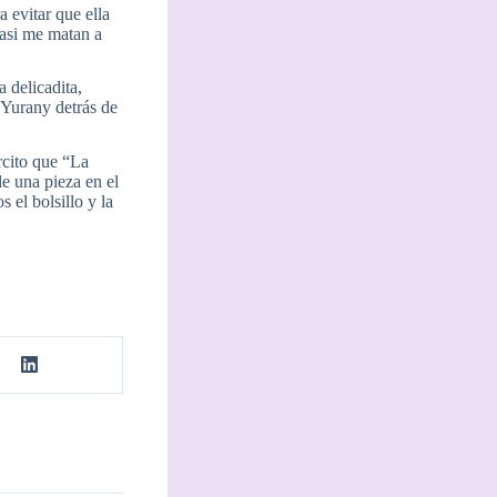
 evitar que ella
casi me matan a
a delicadita,
y Yurany detrás de
rcito que “La
le una pieza en el
 el bolsillo y la