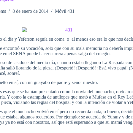
ems
8 de enero de 2014
Móvil 431
el día y Yeferson seguía en coma, o al menos eso era lo que nos decí
e encontró su vocación, solo que con su mala memoria no debería impul
e en el SENA puede hacer carrera apenas salga del colegio.
 eso de las doce del medio día, cuando estaba llegando La Raspada con
iña salió llorando de la pieza. ¡Despertó! ¡Despertó! ¡Está vivo papá! 
acé, sonreí.
elto en sí, con un guayabo de padre y señor nuestro.
s esas que se habían presentado como la novia del muchacho, olvidaron 
ría. Y como la estampida de antílopes que mató a Mufasa en el Rey Leó
 pieza, violando las reglas del hospital y con la intención de violar a Y
 es que el muchacho volvió en sí pero no recuerda nada, o bueno, decidió
que estaba, algunos recuerdos. Por ejemplo: se acuerda de Yurany y de 
s ya no está con nosotros, así que está esperando a que su mamá venga