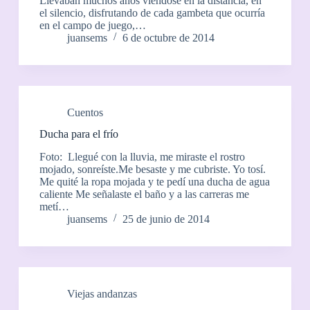
Llevaban muchos años viéndose en la distancia, en
el silencio, disfrutando de cada gambeta que ocurría
en el campo de juego,…
juansems
6 de octubre de 2014
Cuentos
Ducha para el frío
Foto: Llegué con la lluvia, me miraste el rostro
mojado, sonreíste.Me besaste y me cubriste. Yo tosí.
Me quité la ropa mojada y te pedí una ducha de agua
caliente Me señalaste el baño y a las carreras me
metí…
juansems
25 de junio de 2014
Viejas andanzas