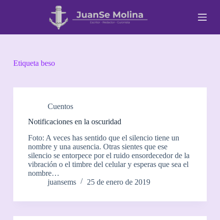
S
a
l
t
a
r
a
Etiqueta
beso
l
c
o
n
t
Cuentos
e
Notificaciones en la oscuridad
n
i
Foto: A veces has sentido que el silencio tiene un
d
nombre y una ausencia. Otras sientes que ese
o
silencio se entorpece por el ruido ensordecedor de la
vibración o el timbre del celular y esperas que sea el
nombre…
juansems
25 de enero de 2019