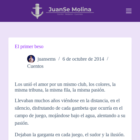
S
a
l
t
a
r
a
l
El primer beso
c
o
juansems
6 de octubre de 2014
n
Cuentos
t
e
n
Los unió el amor por un mismo club, los colores, la
i
misma tribuna, la misma fila, la misma pasión.
d
o
Llevaban muchos años viéndose en la distancia, en el
silencio, disfrutando de cada gambeta que ocurría en el
campo de juego, mojándose bajo el agua, alentando a su
pasión.
Dejaban la garganta en cada juego, el sudor y la ilusión.