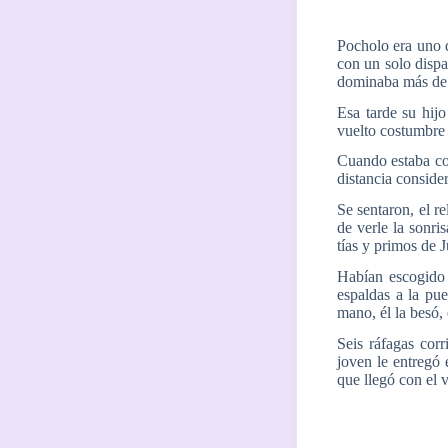
Pocholo era uno d
con un solo disp
dominaba más de l
Esa tarde su hij
vuelto costumbre e
Cuando estaba co
distancia conside
Se sentaron, el r
de verle la sonris
tías y primos de
Habían escogido 
espaldas a la pue
mano, él la besó, 
Seis ráfagas corr
joven le entregó
que llegó con el 