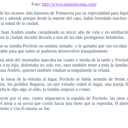
Foto:
http://www.pequerecetas.com/
e los sicarios más famosos de Primavera por su especialidad para liqui
aro y además porque desde la muerte del capo, había heredado muchos 
a mitad de la ciudad.
o Juan Andrés estaba cumpliendo su tercer año de vida y en retribuci
n la ciudad, decidió llevarlo a una de las más prestigiosas heladerías.
n su familia Pocholo no andaba armado y le gustaba que sus escoltas l
rable para que todos se pudieran desenvolver tranquilamente.
eloj atrás del mostrador marcaba las cuatro y media de la tarde y Pocholo
a a su hijo, disfrutaba no solo eso, sino también tener a toda la famili
 Juan Andrés, quienes también estaban acompañando la velada.
la mesa de la entrada al lugar, Pocholo se había sentado de frente 
rta, los pedidos llegaron, un aire extraño rodeó el lugar, una pareja 
ella le dijo algo al oído, la familia empezó a comer.
ieron por el aire, cuatro impactaron la espalda de Pocholo, las otras
 el arma a su novia que corrió hacia una moto que la esperaba, él abo
viento y con él mismo se fue.