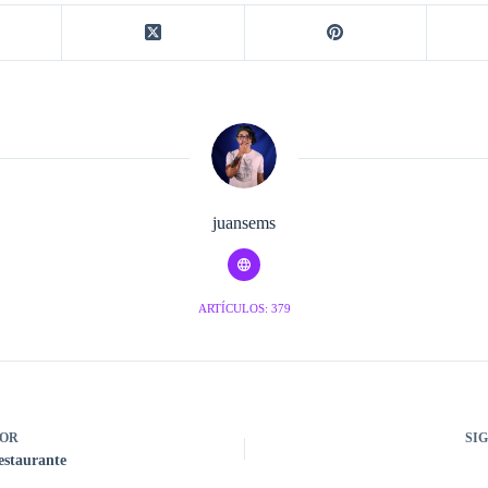
juansems
ARTÍCULOS: 379
OR
SI
estaurante