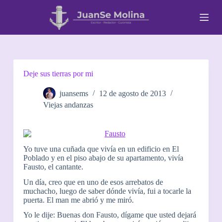
S
a
l
t
a
r
a
l
Deje sus tierras por mi
c
o
juansems
12 de agosto de 2013
n
Viejas andanzas
t
e
n
i
d
Yo tuve una cuñada que vivía en un edificio en El
o
Poblado y en el piso abajo de su apartamento, vivía
Fausto, el cantante.
Un día, creo que en uno de esos arrebatos de
muchacho, luego de saber dónde vivía, fui a tocarle la
puerta. El man me abrió y me miró.
Yo le dije: Buenas don Fausto, dígame que usted dejará