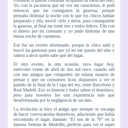
consumir si quería continuar ocupando la mesa del sitio.
Yo, con la paciencia que tal vez me caracteriza, le pedí
entonces que me consiguiera la gaseosa, porque
pensaba disfrutar la noche con lo que los chicos habían
preparado y ella, movió cielo y tierra, para conseguirme
la gaseosa, al final me tomé tres y todos felices. Ella con
el dinero por mi consumo y yo pude disfrutar de una
buena noche de cuenteros.
Ese fue un evento afortunado, porque la chica salió y
buscó las gaseosas para que yo no me parara del sitio y
saliera a decir quién sabe qué del lugar.
El otro evento, la otra ocasión, tuvo lugar hoy,
miércoles veinte de abril de dos mil once, cuando salí
con mis amigos que comparten mi misma manera de
pensar y que no consumen licor, dispuestos a ver el
partido de la final de la Copa del rey, entre Barcelona y
Real Madrid. Eso es historia y todos saben el desenlace,
pero para nosotros fue una experiencia más que
desafortunada por la negligencia de un sitio.
La invitación la hizo el amigo que siempre se encarga
de hacer convocatorias deportivas, aduciendo que había
encontrado el lugar, llamado “El son de la 70” en la
famosa Setenta de Medellín, perfecto para ver el super