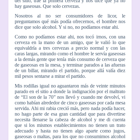
del sitio, trae la primera cerveza y nos dice que ya no
hay gaseosas. Que solo cervezas.
Nosotros al no ser consumidores de licor, le
preguntamos qué más podía ofrecernos, el hombre nos
dice que solo alcohol. Y si no, no podíamos estar ahi.
Como no podíamos estar ahi, nos tocó irnos, con una
cerveza en la mano de un amigo, que le valió lo que
equivaldría a tres cervezas a precio normal y con las
caras largas, mirando como el hombre le servía gaseosas
a la demás gente que tenía más consumo de cerveza que
de gaseosas en la mesa, y terminar parados a las afueras
de un billar, mirando el partido, porque allá valía diez
mil pesos sentarse a mirar el partido.
Mis rodillas igual no aguantaron más de veinte minutos
parado en el sitio a donde la indignación por el maltrato
de “El son de la 70” nos llevó y cuando me devolví, vi
como habían alrededor de cinco gaseosas por cada mesa
servida. Ahi mi rabia creció más, pero nada podía hacer,
no hago parte de esa gran cantidad que para divertirse
necesita llenarse la cabeza de alcohol y me di cuenta
que si los mismos establecimientos no tienen un trato
adecuado y hasta no tienen algo aparte como jugos,
gaseosas o maltas, para los que no consumimos alcohol