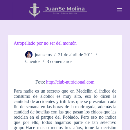
S
a
l
t
a
r
a
l
Atropellado por no ser del montón
c
o
juansems
21 de abril de 2011
n
Cuentos
3 comentarios
t
e
n
i
Foto:
http://club-nutricional.com
d
o
Para nadie es un secreto que en Medellín el índice de
consumo de alcohol es muy alto, eso lo dicen la
cantidad de accidentes y trifulcas que se presentan cada
fin de semana en las horas de la madrugada, además la
cantidad de botellas con las que pasan los chicos que las
reciclan en el parque del Poblado. Pero eso no indica
que por ello, todos hagamos parte de tan selectivo
grupo.Hace mas o menos tres años, tomé la decisión