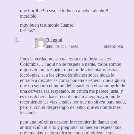
qué horrible! o sea, te inducen a beber alcohol!
increíble!
muy buen testimonio,Juanse!
besitos*
Marc Biaggini
21 DE ABRIL DE 2011 / 19:50
RESPONDER
Pues la verdad no se cual es su extrañeza esta es
Colombia….. aqui no se respeta a nadie, todos somos
dignos de un irrespeto, o mejor de violentar nuestras
ideologias, si a los afrocolombianos se les niega la
entrada a discotecas como podemos esperar que alguien
que no soporta el humo del cigarrillo o el sabor agrio de
una cerveza sea respetado, su critica me parece justa, y
es mas debería hacer eco de una manera mayor, no le
recomiendo las vías legales por que no sirven para nada,
pero si con el desprestigio del sitio, que es donde mas
les duele.
para una próxima ocasión le recomiendo llamar con
anticipación al sitio y preguntar si pueden respetar sus
preferencias, o sin ser irrespetuoso ni violentar sus