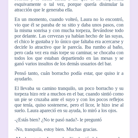
esquivamente o tal vez, porque quería disimular la
atracción que le generaba ella.
En un momento, cuando volteó, Laura no lo encontró,
vio que él se paraba de su sitio y daba unos pasos, con
la misma sonrisa y con mucha torpeza, llevándose todo
por delante. Las cervezas ya habían hecho de las suyas,
el chico le gustaba y lo único que faltaba era acercarse y
decirle lo atractivo que le parecía. Iba rumbo al baño,
pero cada vez era más torpe su caminar, se chocaba con
todos los que estaban departiendo en las mesas y se
ganó varios insultos de los demás usuarios del bar.
Pensó tanto, cuán borracho podía estar, que quiso ir a
ayudarlo.
El llevaba su camino tranquilo, un poco borracho y su
torpeza hizo reir a muchos en el bar, cuando sintió como
un pie se cruzaba ante el suyo y con los pocos reflejos
que tenía, quiso sostenerse, pero el licor, le hizo irse al
suelo. Laura apareció en su ayuda, lo miró a los ojos.
-¿Estás bien? ¿No te pasó nada?- le preguntó
-No, tranquila, estoy bien. Muchas gracias.