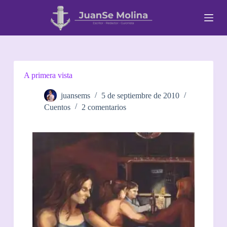
S
a
l
t
a
r
a
l
A primera vista
c
o
juansems
5 de septiembre de 2010
n
Cuentos
2 comentarios
t
e
n
i
d
o