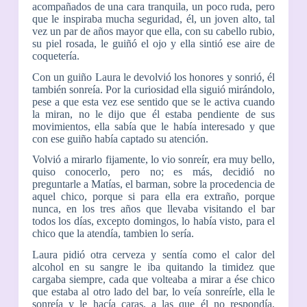
acompañados de una cara tranquila, un poco ruda, pero
que le inspiraba mucha seguridad, él, un joven alto, tal
vez un par de años mayor que ella, con su cabello rubio,
su piel rosada, le guiñó el ojo y ella sintió ese aire de
coquetería.
Con un guiño Laura le devolvió los honores y sonrió, él
también sonreía. Por la curiosidad ella siguió mirándolo,
pese a que esta vez ese sentido que se le activa cuando
la miran, no le dijo que él estaba pendiente de sus
movimientos, ella sabía que le había interesado y que
con ese guiño había captado su atención.
Volvió a mirarlo fijamente, lo vio sonreír, era muy bello,
quiso conocerlo, pero no; es más, decidió no
preguntarle a Matías, el barman, sobre la procedencia de
aquel chico, porque si para ella era extraño, porque
nunca, en los tres años que llevaba visitando el bar
todos los días, excepto domingos, lo había visto, para el
chico que la atendía, tambien lo sería.
Laura pidió otra cerveza y sentía como el calor del
alcohol en su sangre le iba quitando la timidez que
cargaba siempre, cada que volteaba a mirar a ése chico
que estaba al otro lado del bar, lo veía sonreírle, ella le
sonreía y le hacía caras, a las que él no respondía,