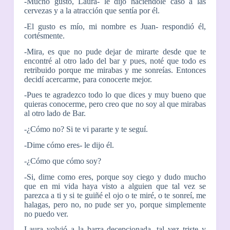
-Mucho gusto, Laura- le dijo haciéndole caso a las
cervezas y a la atracción que sentía por él.
-El gusto es mío, mi nombre es Juan- respondió él,
cortésmente.
-Mira, es que no pude dejar de mirarte desde que te
encontré al otro lado del bar y pues, noté que todo es
retribuido porque me mirabas y me sonreías. Entonces
decidí acercarme, para conocerte mejor.
-Pues te agradezco todo lo que dices y muy bueno que
quieras conocerme, pero creo que no soy al que mirabas
al otro lado de Bar.
-¿Cómo no? Si te vi pararte y te seguí.
-Dime cómo eres- le dijo él.
-¿Cómo que cómo soy?
-Si, dime como eres, porque soy ciego y dudo mucho
que en mi vida haya visto a alguien que tal vez se
parezca a ti y si te guiñé el ojo o te miré, o te sonreí, me
halagas, pero no, no pude ser yo, porque simplemente
no puedo ver.
Laura volvió a la barra decepcionada, tal vez triste y