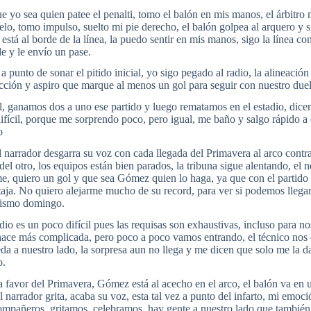
ue yo sea quien patee el penalti, tomo el balón en mis manos, el árbitro
uelo, tomo impulso, suelto mi pie derecho, el balón golpea al arquero y s
está al borde de la línea, la puedo sentir en mis manos, sigo la línea co
de y le envío un pase.
 a punto de sonar el pitido inicial, yo sigo pegado al radio, la alineac
cción y aspiro que marque al menos un gol para seguir con nuestro due
l, ganamos dos a uno ese partido y luego rematamos en el estadio, dice
difícil, porque me sorprendo poco, pero igual, me baño y salgo rápido 
o
l narrador desgarra su voz con cada llegada del Primavera al arco contrar
del otro, los equipos están bien parados, la tribuna sigue alentando, el 
e, quiero un gol y que sea Gómez quien lo haga, ya que con el partido 
taja. No quiero alejarme mucho de su record, para ver si podemos llegar 
 mismo domingo.
dio es un poco difícil pues las requisas son exhaustivas, incluso para no
 hace más complicada, pero poco a poco vamos entrando, el técnico nos
da a nuestro lado, la sorpresa aun no llega y me dicen que solo me la d
o.
 a favor del Primavera, Gómez está al acecho en el arco, el balón va en u
 narrador grita, acaba su voz, esta tal vez a punto del infarto, mi emoci
mpañeros, gritamos, celebramos, hay gente a nuestro lado que también