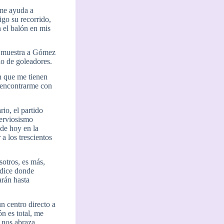
 me ayuda a
igo su recorrido,
n el balón en mis
ión muestra a Gómez
lo de goleadores.
n que me tienen
a encontrarme con
io, el partido
nerviosismo
de hoy en la
a los trescientos
sotros, es más,
 dice donde
arán hasta
n centro directo a
ón es total, me
 nos abraza.