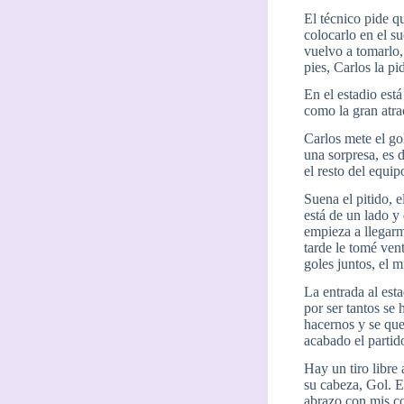
El técnico pide q
colocarlo en el s
vuelvo a tomarlo, 
pies, Carlos la pi
En el estadio está
como la gran atra
Carlos mete el go
una sorpresa, es 
el resto del equip
Suena el pitido, e
está de un lado y 
empieza a llegarm
tarde le tomé ven
goles juntos, el
La entrada al esta
por ser tantos se
hacernos y se que
acabado el partid
Hay un tiro libre
su cabeza, Gol. El
abrazo con mis co