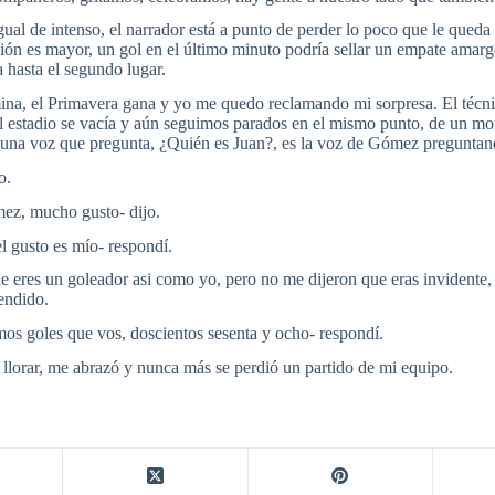
igual de intenso, el narrador está a punto de perder lo poco que le queda
ón es mayor, un gol en el último minuto podría sellar un empate amarg
a hasta el segundo lugar.
mina, el Primavera gana y yo me quedo reclamando mi sorpresa. El técn
l estadio se vacía y aún seguimos parados en el mismo punto, de un mo
 una voz que pregunta, ¿Quién es Juan?, es la voz de Gómez preguntan
o.
z, mucho gusto- dijo.
l gusto es mío- respondí.
 eres un goleador asi como yo, pero no me dijeron que eras invidente,
rendido.
smos goles que vos, doscientos sesenta y ocho- respondí.
lorar, me abrazó y nunca más se perdió un partido de mi equipo.