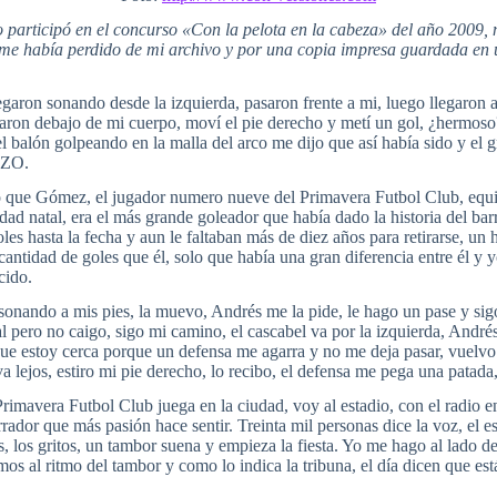
o participó en el concurso «Con la pelota en la cabeza» del año 2009, 
e me había perdido de mi archivo y por una copia impresa guardada en
egaron sonando desde la izquierda, pasaron frente a mi, luego llegaron a
naron debajo de mi cuerpo, moví el pie derecho y metí un gol, ¿hermoso?
el balón golpeando en la malla del arco me dijo que así había sido y el g
AZO.
 que Gómez, el jugador numero nueve del Primavera Futbol Club, equip
ad natal, era el más grande goleador que había dado la historia del bar
oles hasta la fecha y aun le faltaban más de diez años para retirarse, un
antidad de goles que él, solo que había una gran diferencia entre él y y
cido.
sonando a mis pies, la muevo, Andrés me la pide, le hago un pase y sig
l pero no caigo, sigo mi camino, el cascabel va por la izquierda, Andrés
que estoy cerca porque un defensa me agarra y no me deja pasar, vuelvo 
va lejos, estiro mi pie derecho, lo recibo, el defensa me pega una patada,
rimavera Futbol Club juega en la ciudad, voy al estadio, con el radio e
rador que más pasión hace sentir. Treinta mil personas dice la voz, el es
es, los gritos, un tambor suena y empieza la fiesta. Yo me hago al lado
mos al ritmo del tambor y como lo indica la tribuna, el día dicen que es