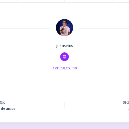
juansems
ARTÍCULOS: 379
OR
SI
a de amor