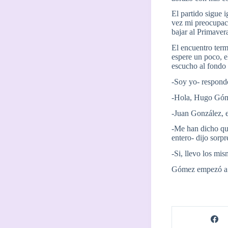
El partido sigue 
vez mi preocupaci
bajar al Primaver
El encuentro ter
espere un poco, e
escucho al fondo
-Soy yo- respond
-Hola, Hugo Góme
-Juan González, e
-Me han dicho que
entero- dijo sorp
-Si, llevo los mi
Gómez empezó a l