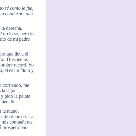
no sé como le fue,
 un cuaderno, acá
 la derecha,
 no lo se, pero lo
rito de mi padre
o que lleva el
rio. Doscientos
 hombre record. Yo
o; él es un ídolo y
o corriendo, me
 la sigue
y pido la pelota,
 penalti.
n la mano,
tadio debe estar a
 de mis compañeros
tá prospero para