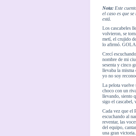
Nota:
Este cuent
el caso es que s
está.
Los cascabeles ll
volvieron, se tor
metí, el crujido d
lo afirmó. GOL
Crecí escuchando
nombre de mi ciud
sesenta y cinco g
llevaba la misma c
yo no soy recono
La pelota vuelve 
choco con un riva
llevando, siento 
sigo el cascabel, 
Cada vez que el P
escuchando al nar
reventar, las voc
del equipo, canta
una gran victoria.