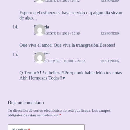
20 DE AGOSTO DE 2009 / 04:12
RESPONDER
Espero q el esfuerzo si haya servido o q algun dia sirvan
de algo…
Rayuela
20 DE AGOSTO DE 2009 / 15:58
RESPONDER
Que viva el amor! Que viva la transgresión!Besotes!
ºººLuIººº
2 DE SEPTIEMBRE DE 2009 / 20:52
RESPONDER
Q TernurA!!! q belleza!!Porq nunk habia leido tus notas
Ahh Hermozas Todas!!♥
Deja un comentario
Tu dirección de correo electrónico no será publicada.
Los campos
obligatorios están marcados con
*