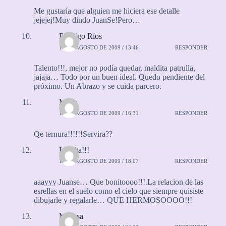
Me gustaría que alguien me hiciera ese detalle
jejejej!Muy dindo JuanSe!Pero…
Rodrigo Ríos
18 DE AGOSTO DE 2009 / 13:46
RESPONDER
Talento!!!, mejor no podía quedar, maldita patrulla,
jajaja… Todo por un buen ideal. Quedo pendiente del
próximo. Un Abrazo y se cuida parcero.
Manu
18 DE AGOSTO DE 2009 / 16:31
RESPONDER
Qe ternura!!!!!!Servira??
Laurita!!!
18 DE AGOSTO DE 2009 / 18:07
RESPONDER
aaayyy Juanse… Que bonitoooo!!!.La relacion de las
esrellas en el suelo como el cielo que siempre quisiste
dibujarle y regalarle… QUE HERMOSOOOO!!!
Melissa