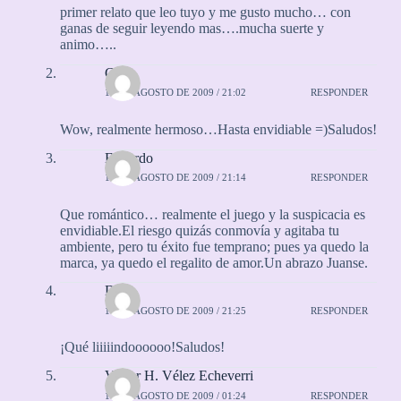
primer relato que leo tuyo y me gusto mucho… con
ganas de seguir leyendo mas….mucha suerte y
animo…..
Caco
16 DE AGOSTO DE 2009 / 21:02
RESPONDER
Wow, realmente hermoso…Hasta envidiable =)Saludos!
Eduardo
16 DE AGOSTO DE 2009 / 21:14
RESPONDER
Que romántico… realmente el juego y la suspicacia es
envidiable.El riesgo quizás conmovía y agitaba tu
ambiente, pero tu éxito fue temprano; pues ya quedo la
marca, ya quedo el regalito de amor.Un abrazo Juanse.
Dr. J
16 DE AGOSTO DE 2009 / 21:25
RESPONDER
¡Qué liiiiindoooooo!Saludos!
Víctor H. Vélez Echeverri
17 DE AGOSTO DE 2009 / 01:24
RESPONDER