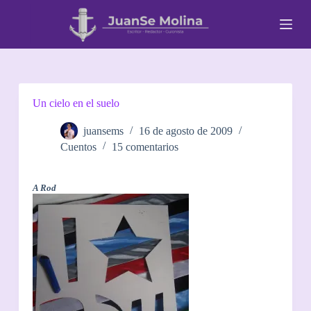
S
a
l
t
a
r
a
l
Un cielo en el suelo
c
o
juansems
16 de agosto de 2009
n
Cuentos
15 comentarios
t
e
n
i
A Rod
d
o