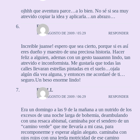
ojhhh que aventura parce…a lo bien. No sé si sea muy
atrevido copiar la idea y aplicarla…un abrazo…
Elisa
17 DE AGOSTO DE 2009 / 05:29
RESPONDER
Increible juanse! espero que sea cierto, porque si es así
eres dueño y maestro de una preciosa historia. Hacer
feliz a alguien, ademas con un gesto taaaannn lindo, tan
atrevido e inconformista. Me gustaría que todas las
calles llevaran estrellas pintadas en el suelo…ojala
algún día vea alguna, y entonces me acordaré de ti…
seguro.Un beso enorme lindo!
EVCLL
17 DE AGOSTO DE 2009 / 06:29
RESPONDER
Era un domingo a las 9 de la mañana a un nutrido de los
excesos de una noche larga de bohemia, deambulando
con una resaca abismal, caminaba por el sendero de un
“camino verde” que me llevaría a mi casa, para
recomponerme y esperar algún alegato. caminaba con
ojos rojos con una lerda motricidad de ese camino