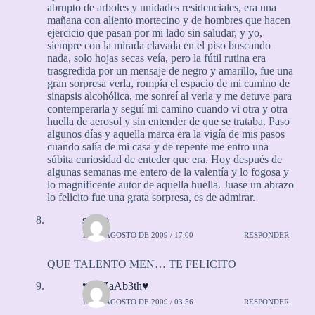
abrupto de arboles y unidades residenciales, era una
mañana con aliento mortecino y de hombres que hacen
ejercicio que pasan por mi lado sin saludar, y yo,
siempre con la mirada clavada en el piso buscando
nada, solo hojas secas veía, pero la fútil rutina era
trasgredida por un mensaje de negro y amarillo, fue una
gran sorpresa verla, rompía el espacio de mi camino de
sinapsis alcohólica, me sonreí al verla y me detuve para
contemperarla y seguí mi camino cuando vi otra y otra
huella de aerosol y sin entender de que se trataba. Paso
algunos días y aquella marca era la vigía de mis pasos
cuando salía de mi casa y de repente me entro una
súbita curiosidad de enteder que era. Hoy después de
algunas semanas me entero de la valentía y lo fogosa y
lo magnificente autor de aquella huella. Juase un abrazo
lo felicito fue una grata sorpresa, es de admirar.
sergio
17 DE AGOSTO DE 2009 / 17:00
RESPONDER
QUE TALENTO MEN… TE FELICITO
♥EliZaAb3th♥
18 DE AGOSTO DE 2009 / 03:56
RESPONDER