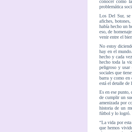
conocer como la
problemática soci
Los Del Sur, se 
afiches, botones,
había hecho un h
eso, de homenajea
venir entre el bie
No estoy diciend
hay en el mundo. P
hecho y cada vez
hecho toda la vi
peligroso y usar
sociales que tien
barra y como en e
está el detalle de
Es en ese punto, 
de cumplir un sue
amenizada por con
historia de un m
fútbol y lo logró
“La vida por esta
que hemos vivido