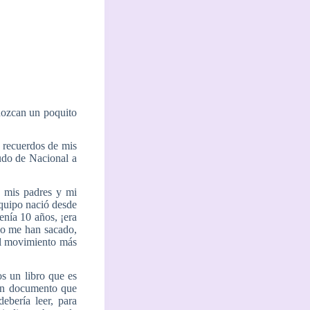
nozcan un poquito
 recuerdos de mis
cudo de Nacional a
e mis padres y mi
equipo nació desde
enía 10 años, ¡era
 no me han sacado,
 el movimiento más
s un libro que es
 Un documento que
ebería leer, para