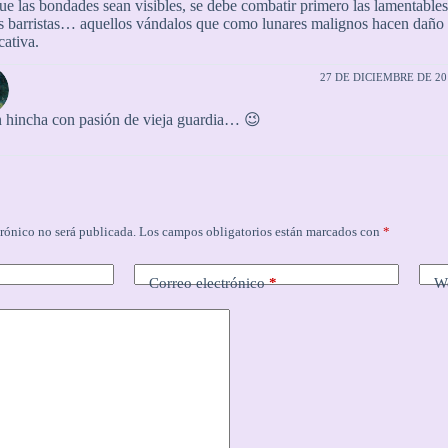
ue las bondades sean visibles, se debe combatir primero las lamentables
 barristas… aquellos vándalos que como lunares malignos hacen daño
cativa.
27 DE DICIEMBRE DE 201
 hincha con pasión de vieja guardia… 😉
trónico no será publicada.
Los campos obligatorios están marcados con
*
Correo electrónico
*
W