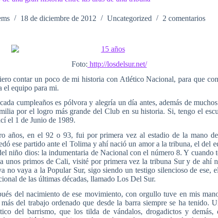
ems
18 de diciembre de 2012
Uncategorized
2 comentarios
Foto:
http://losdelsur.net/
iero contar un poco de mi historia con Atlético Nacional, para que co
a el equipo para mi.
cada cumpleaños es pólvora y alegría un día antes, además de muchos
milia por el logro más grande del Club en su historia. Si, tengo el es
cí el 1 de Junio de 1989.
tro años, en el 92 o 93, fui por primera vez al estadio de la mano d
edó ese partido ante el Tolima y ahí nació un amor a la tribuna, el del 
del niño dios: la indumentaria de Nacional con el número 8. Y cuando t
 a unos primos de Cali, visité por primera vez la tribuna Sur y de ahí
a no vaya a la Popular Sur, sigo siendo un testigo silencioso de ese,
cional de las últimas décadas, llamado Los Del Sur.
ués del nacimiento de ese movimiento, con orgullo tuve en mis mano
 más del trabajo ordenado que desde la barra siempre se ha tenido.
tico del barrismo, que los tilda de vándalos, drogadictos y demás, d