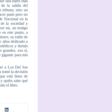
 ser una barra más
 de la salida del
 tribuna, sino un
acer parte pero no
de Nacional en la
 de la sociedad y
por mi, un testigo
e en este punto, a
ores, su estilo de
te años dedicado a
, médicos y demás
o grandes, eso sí,
r gigante para mis
cer a Los Del Sur
a tomó la decisión
que está lleno de
 y quién sabe qué
do el libro.