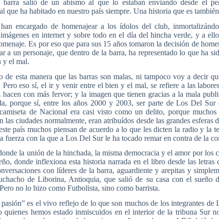
 barra salió de un abismo al que lo estaban enviando desde el per
al que ha habitado en nuestro país siempre. Una historia que es tambié
han encargado de homenajear a los ídolos del club, inmortalizándo
 imágenes en internet y sobre todo en el día del hincha verde, y a ell
omenaje. Es por eso que para sus 15 años tomaron la decisión de homen
r a un personaje, que dentro de la barra, ha representado lo que ha sido
n y el mal.
o de esta manera que las barras son malas, ni tampoco voy a decir qu
ero eso sí, el ir y venir entre el bien y el mal, se refiere a las labor
 hacen con más fervor; y la imagen que tienen gracias a la mala publi
da, porque sí, entre los años 2000 y 2003, ser parte de Los Del Sur 
 camiseta de Nacional era casi visto como un delito, porque muchos
en las ciudades normalmente, eran atribuídos desde las grandes esferas d
ste país muchos piensan de acuerdo a lo que les dicten la radio y la te
 la fuerza con la que a Los Del Sur le ha tocado remar en contra de la cor
donde la unión de la hinchada, la misma democracia y el amor por los c
ño, donde inflexiona esta historia narrada en el libro desde las letras
versaciones con líderes de la barra, aguardiente y arepitas y simplem
uchacho de Liborina, Antioquia, que salió de su casa con el sueño d
. Pero no lo hizo como Futbolista, sino como barrista.
 pasión” es el vivo reflejo de lo que son muchos de los integrantes de 
 quienes hemos estado inmiscuidos en el interior de la tribuna Sur no