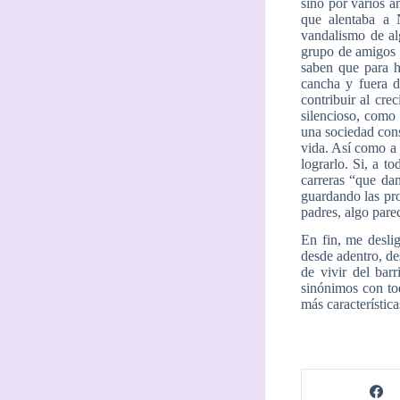
sino por varios a
que alentaba a N
vandalismo de al
grupo de amigos q
saben que para h
cancha y fuera d
contribuir al cre
silencioso, como 
una sociedad cons
vida. Así como a 
lograrlo. Si, a 
carreras “que dan
guardando las pro
padres, algo pare
En fin, me desli
desde adentro, de
de vivir del bar
sinónimos con to
más característica