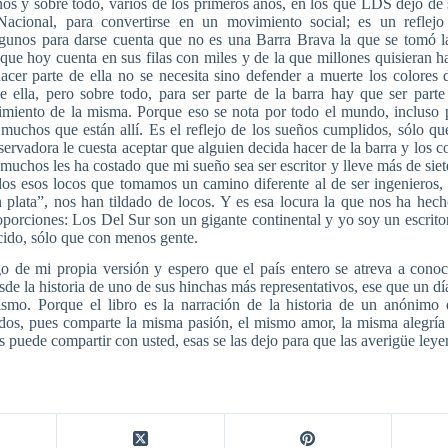
ños y sobre todo, varios de los primeros años, en los que LDS dejó de
acional, para convertirse en un movimiento social; es un reflejo
gunos para darse cuenta que no es una Barra Brava la que se tomó la
ue hoy cuenta en sus filas con miles y de la que millones quisieran h
acer parte de ella no se necesita sino defender a muerte los colores 
e ella, pero sobre todo, para ser parte de la barra hay que ser parte
cimiento de la misma. Porque eso se nota por todo el mundo, incluso 
muchos que están allí. Es el reflejo de los sueños cumplidos, sólo qu
ervadora le cuesta aceptar que alguien decida hacer de la barra y los col
muchos les ha costado que mi sueño sea ser escritor y lleve más de sie
todos esos locos que tomamos un camino diferente al de ser ingenieros
 plata”, nos han tildado de locos. Y es esa locura la que nos ha hech
porciones: Los Del Sur son un gigante continental y yo soy un escrito
cido, sólo que con menos gente.
go de mi propia versión y espero que el país entero se atreva a cono
sde la historia de uno de sus hinchas más representativos, ese que un dí
rismo. Porque el libro es la narración de la historia de un anónimo 
dos, pues comparte la misma pasión, el mismo amor, la misma alegría
s puede compartir con usted, esas se las dejo para que las averigüe leyen