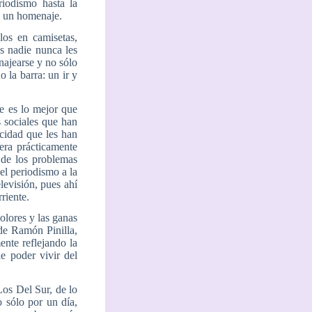
iodismo hasta la
n un homenaje.
los en camisetas,
os nadie nunca les
ajearse y no sólo
 la barra: un ir y
e es lo mejor que
es sociales que han
cidad que les han
era prácticamente
 de los problemas
el periodismo a la
levisión, pues ahí
riente.
olores y las ganas
 de Ramón Pinilla,
ente reflejando la
e poder vivir del
Los Del Sur, de lo
 sólo por un día,