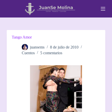
S
a
l
t
a
r
a
l
Tango Amor
c
o
juansems
8 de julio de 2010
n
Cuentos
5 comentarios
t
e
n
i
d
o