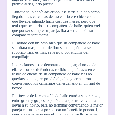
premio al segundo puesto.
Aunque se lo había advertido, esa tarde ella, vio como
llegaba a las cercanías del escenario ese chico con el
que llevaba saliendo hacía casi tres meses, pero que
tenía que ocultarlo a su compañero de baile, quien creía
que por ser siempre su pareja, iba a ser también su
compañero sentimental.
El saludo con un beso hizo que su compañero de baile
se irritara más, un par de flores le entregó, ella se
ruborizó más, es más, se le notó por encima del
maquillaje
Los reclamos no se demoraron en llegar, el novio de
ella, en son de defenderla, recibió un puñetazo en el
rostro de cuenta de su compañero de baile y al no
quedarse quieto, respondió el golpe y terminaron
convirtiendo los camerinos del escenario en un ring de
boxeo.
El director de la compañía de baile entró a separarlos y
entre gritos y golpes le pidió a ella que no volviera a
llevar a su novio, para no terminar convirtiendo la mejor
pareja en una pelea por buscar un beneficio personal,
pues era de saberse que él, Juan, como se llamaba su