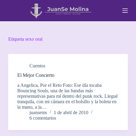
S
a
l
t
a
r
a
Etiqueta
sexo oral
l
c
o
n
t
Cuentos
e
El Mejor Concierto
n
i
a Angelica, Por el Reto Foto: Ese día tocaba
d
Bouncing Souls, una de las bandas más
o
representativas para mí dentro del punk rock. Llegué
tranquila, con mi cámara en el bolsillo y la boleta en
la mano, a la…
juansems
1 de abril de 2010
6 comentarios