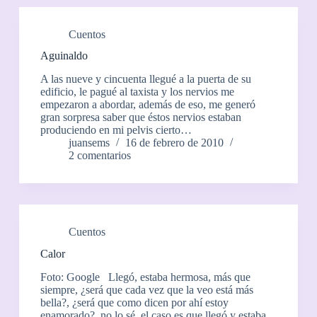
Cuentos
Aguinaldo
A las nueve y cincuenta llegué a la puerta de su
edificio, le pagué al taxista y los nervios me
empezaron a abordar, además de eso, me generó
gran sorpresa saber que éstos nervios estaban
produciendo en mi pelvis cierto…
juansems
16 de febrero de 2010
2 comentarios
Cuentos
Calor
Foto: Google Llegó, estaba hermosa, más que
siempre, ¿será que cada vez que la veo está más
bella?, ¿será que como dicen por ahí estoy
enamorado?, no lo sé, el caso es que llegó y estaba