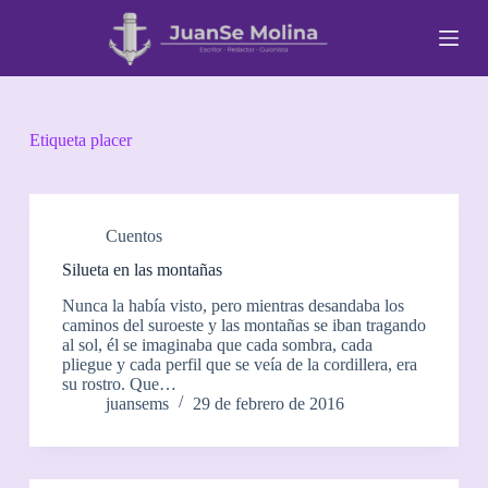
S
a
l
t
a
r
a
Etiqueta
placer
l
c
o
n
t
Cuentos
e
Silueta en las montañas
n
i
Nunca la había visto, pero mientras desandaba los
d
caminos del suroeste y las montañas se iban tragando
o
al sol, él se imaginaba que cada sombra, cada
pliegue y cada perfil que se veía de la cordillera, era
su rostro. Que…
juansems
29 de febrero de 2016