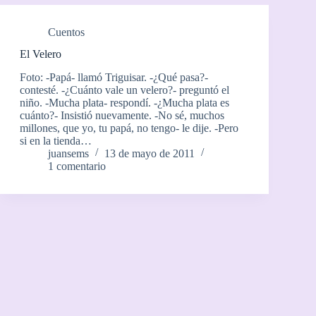
Cuentos
El Velero
Foto: -Papá- llamó Triguisar. -¿Qué pasa?-
contesté. -¿Cuánto vale un velero?- preguntó el
niño. -Mucha plata- respondí. -¿Mucha plata es
cuánto?- Insistió nuevamente. -No sé, muchos
millones, que yo, tu papá, no tengo- le dije. -Pero
si en la tienda…
juansems
13 de mayo de 2011
1 comentario