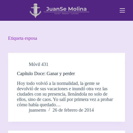
S
a
l
t
a
r
a
Etiqueta
esposa
l
c
o
n
t
Móvil 431
e
Capítulo Doce: Ganar y perder
n
i
Hoy todo volvió a la normalidad, la gente se
d
devolvió de sus vacaciones e inundó otra vez las
o
ciudades con su presencia, llenándola no solo de
ellos, sino de caos. Yo salí por primera vez a probar
cómo había quedado…
juansems
26 de febrero de 2014