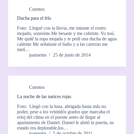
Cuentos
Ducha para el frío
Foto: Llegué con la lluvia, me miraste el rostro
mojado, sonreíste.Me besaste y me cubriste. Yo tosí.
Me quité la ropa mojada y te pedí una ducha de agua
caliente Me señalaste el baño y a las carreras me
metí…
juansems
25 de junio de 2014
Cuentos
La noche de las narices rojas
Foto: Llegó con la luna, abrigada hasta más no
poder, pese a los veintidós grados que marcaba el
reloj del clima en el puente antes de llegar al
apartamento de Daniel. Daniel le abrió la puerta, su
estado era deplorable,los…
juansems
5 de octubre de 2011