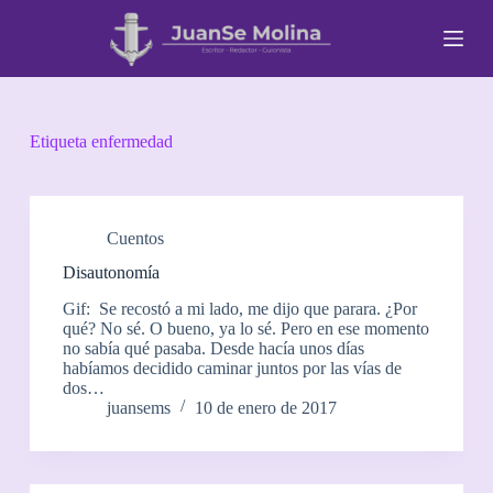
S
a
l
t
a
r
a
Etiqueta
enfermedad
l
c
o
n
t
Cuentos
e
Disautonomía
n
i
Gif: Se recostó a mi lado, me dijo que parara. ¿Por
d
qué? No sé. O bueno, ya lo sé. Pero en ese momento
o
no sabía qué pasaba. Desde hacía unos días
habíamos decidido caminar juntos por las vías de
dos…
juansems
10 de enero de 2017