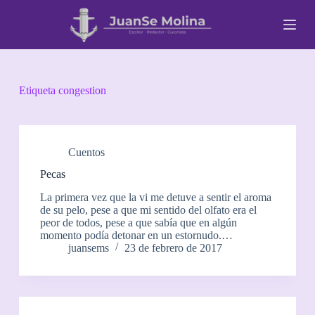
S
a
l
t
a
r
a
Etiqueta
congestion
l
c
o
n
t
Cuentos
e
Pecas
n
i
La primera vez que la vi me detuve a sentir el aroma
d
de su pelo, pese a que mi sentido del olfato era el
o
peor de todos, pese a que sabía que en algún
momento podía detonar en un estornudo.…
juansems
23 de febrero de 2017