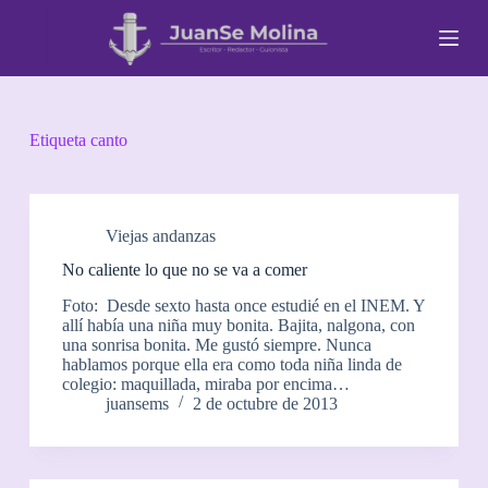
S
a
l
t
a
r
a
Etiqueta
canto
l
c
o
n
t
Viejas andanzas
e
No caliente lo que no se va a comer
n
i
Foto: Desde sexto hasta once estudié en el INEM. Y
d
allí había una niña muy bonita. Bajita, nalgona, con
o
una sonrisa bonita. Me gustó siempre. Nunca
hablamos porque ella era como toda niña linda de
colegio: maquillada, miraba por encima…
juansems
2 de octubre de 2013