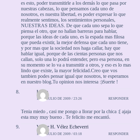
es esto, poder transmitirle a los demás lo que pasa por
nuestras cabezas, lo que pensamos cada uno de
nosotros, es nuestra libertad, es poder expresar lo que
realmente sentimos, los sentimientos personales,
NUESTRAS IDEAS. De que cada uno sepa lo que
piensa el otro, que no hallan barreras para hablar,
porque las ideas de cada uno, es la espada mas filosa
que pueda existir, la mejor defensa que cada uno tiene,
y por mas que la sociedad nos haga callar, hay que
hablar igual, porque de las cientas personas que nos
callan, solo una lo podrá entender, pero esa persona, en
su momento se lo va a transmitir a otros, y eso es lo mas
lindo que existe, la mayor felicidad.Creo que vos
tambien podes pensar igual que nosotros, te esperamos
en nuestro blog.Tu opinion nos interesa :)Suerte !
Lilem
14 DE JULIO DE 2009 / 23:26
RESPONDER
Tenia miedo , casi me pongo a llorar por la chica :[ ajaja
esta muy muy bueno . Te felicito me encantó.
Víctor H. Vélez Echeverri
15 DE JULIO DE 2009 / 03:18
RESPONDER