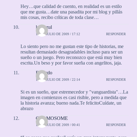
Hey…que calidad de cuento, en realidad es un estilo
que me gusta…date una pasadita por mi blog y pillás
mis cosas, recibo críticas de toda clase…
lunaazul
16 DE JULIO DE 2009 / 17:12
RESPONDER
Lo siento pero no me gustan este tipo de historias, me
resultan demasiado desagradables incluso para ser un
sueño o un juego. Pero reconozco que está muy bien
escrita.Un beso y por favor sueña con angelitos, jaja.
Eduardo
16 DE JULIO DE 2009 / 22:14
RESPONDER
Si es un sueño, que estremecedor y "vanguardista"…La
imagen en comienzos es casi risible, pero a medida que
la historia avanza; bueno nada.Te felicitoCuídate, un
abrazo
CROMOSOME
17 DE JULIO DE 2009 / 00:41
RESPONDER