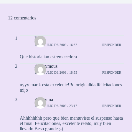
12 comentarios
Pauli
11 DE JULIO DE 2009 / 16:32
RESPONDER
Que historia tan estremecedora.
Anonymous
11 DE JULIO DE 2009 / 18:55
RESPONDER
uyyy marik esta excelente!!!q originalidadfelicitaciones
mijo
Adrianina
11 DE JULIO DE 2009 / 23:17
RESPONDER
Ahhhhhhhh pero que bien mantuviste el suspenso hasta
el final. Felicitaciones, excelente relato, muy bien
llevado.Beso grande.;-)