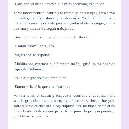
-Dale, con tal de no ver esto que estás haciendo, lo que sea-
Tomé nuevamente el cautín y lo introduje en sus ojos, gritó a más
no poder, entró en shock y se desmayó. Yo tomé mi refresco,
prendí una vara de sándalo para ahuyentar el olor a sangre, abrí la
ventana y me senté a seguir trabajando.
Una hora después ella volvió otra vez del shock.
-¿Dónde estoy?- preguntó.
-Sigues acá- le respondí.
-Maldita sea, esperaba que fuera un sueño.- gritó- ¿y no has sido
capaz de violarme?
-Ya te dije que no te quiero violar.
-Entonces hacé lo que vas a hacer ya.
Volví a tomar el cautín y empecé a recorrerle el abdomen, ella
seguía gritando, hice unas cuantas líneas en su busto, luego lo
solté y tomé el cuchillo. Cogí impulso, tiré mi brazo hacia atrás,
hice el calculo de en qué parte debía poner la primera puñalada
y… Desperté gritando.