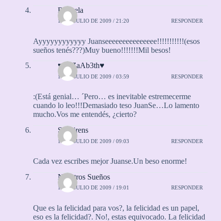
Rayuela
12 DE JULIO DE 2009 / 21:20
RESPONDER
Ayyyyyyyyyyyy Juanseeeeeeeeeeeeeee!!!!!!!!!!!(esos
sueños tenés???)Muy bueno!!!!!!!Mil besos!
♥EliZaAb3th♥
14 DE JULIO DE 2009 / 03:59
RESPONDER
:(Está genial… ´Pero… es inevitable estremecerme
cuando lo leo!!!Demasiado teso JuanSe…Lo lamento
mucho.Vos me entendés, ¿cierto?
SeaSirens
14 DE JULIO DE 2009 / 09:03
RESPONDER
Cada vez escribes mejor Juanse.Un beso enorme!
Nuestros Sueños
14 DE JULIO DE 2009 / 19:01
RESPONDER
Que es la felicidad para vos?, la felicidad es un papel,
eso es la felicidad?. No!, estas equivocado. La felicidad