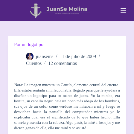
S
a
l
t
a
r
a
l
Por un logotipo
c
o
juansems
11 de julio de 2009
n
Cuentos
12 comentarios
t
e
n
i
Nota: La imagen muestra un Cautín, elemento central del cuento.
d
Ella estaba sentada a mi lado, había llegado para que le ayudara a
o
diseñar un logotipo para su marca de jeans. Yo la miraba, era
bonita, su cabello negro caía un poco más abajo de los hombros,
sus ojos de un color como verdoso me miraban a mi y luego se
desviaban hacia la pantalla del computador mientras yo le
explicaba cual era el significado de lo que había hecho. Ella
sonreía y asentía con la cabeza. Algo pasó, la miré a los ojos y me
dieron ganas de ella, ella me miró y se asustó.