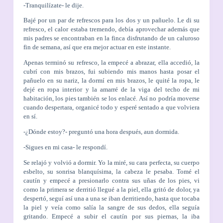
-Tranquilízate- le dije.
Bajé por un par de refrescos para los dos y un pañuelo. Le di su
refresco, el calor estaba tremendo, debía aprovechar además que
mis padres se encontraban en la finca disfrutando de un caluroso
fin de semana, así que era mejor actuar en este instante.
Apenas terminó su refresco, la empecé a abrazar, ella accedió, la
cubrí con mis brazos, fui subiendo mis manos hasta posar el
pañuelo en su nariz, la dormí en mis brazos, le quité la ropa, le
dejé en ropa interior y la amarré de la viga del techo de mi
habitación, los pies también se los enlacé. Así no podría moverse
cuando despertara, organicé todo y esperé sentado a que volviera
en sí.
-¿Dónde estoy?- preguntó una hora después, aun dormida.
-Sigues en mi casa- le respondí.
Se relajó y volvió a dormir. Yo la miré, su cara perfecta, su cuerpo
esbelto, su sonrisa blanquísima, la cabeza le pesaba. Tomé el
cautín y empecé a presionarlo contra sus uñas de los pies, vi
como la primera se derritió llegué a la piel, ella gritó de dolor, ya
despertó, seguí así una a una se iban derritiendo, hasta que tocaba
la piel y veía como salía la sangre de sus dedos, ella seguía
gritando. Empecé a subir el cautín por sus piernas, la iba