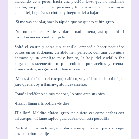
marcando de a poco, hacía una presión leve, que no lastimara
mucho, simplemente la quemara y le hiciera unas cuantas rayas
en la piel, llegué a su cintura y luego volví a bajar.
-Si me vas a violar, hacelo rápido que no quiero sufrir- gritó.
-Yo no sería capaz de violar a nadie nena, así que ahí si
discúlpame- respondí enojado.
Solté el cautín y tomé un cuchillo, empecé a hacer pequeños
cortes en su abdomen, un abdomen perfecto, con una curvatura
hermosa y un ombligo muy bonito, la hoja del cuchillo iba
rasgando suavemente su piel cuidada por aceites y cremas
humectantes, sus gritos aturdían mis oídos.
-Me estás dañando el cuerpo, maldito, voy a llamar a la policía, te
juro que la voy a llamar- gritó nuevamente.
Tomé el teléfono en mis manos y lo puse ante sus pies.
-Hazlo, llama a la policía.-le dije
Ella lloró,-Maldito cínico- gritó- no quiero ver como acabas con
mi cuerpo, viólame rápido para acabar con esta pesadilla-
-Ya te dije que no te voy a violar y si no quieres ver, pues te tengo
una solución- le dije.