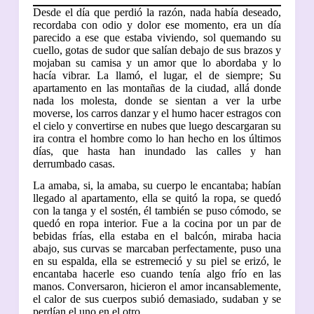
Desde el día que perdió la razón, nada había deseado,
recordaba con odio y dolor ese momento, era un día
parecido a ese que estaba viviendo, sol quemando su
cuello, gotas de sudor que salían debajo de sus brazos y
mojaban su camisa y un amor que lo abordaba y lo
hacía vibrar. La llamó, el lugar, el de siempre; Su
apartamento en las montañas de la ciudad, allá donde
nada los molesta, donde se sientan a ver la urbe
moverse, los carros danzar y el humo hacer estragos con
el cielo y convertirse en nubes que luego descargaran su
ira contra el hombre
como lo han hecho en los últimos
días, que hasta han inundado las calles y han
derrumbado casas.
La amaba, si, la amaba, su cuerpo le encantaba; habían
llegado al apartamento, ella se quitó la ropa, se quedó
con la tanga y el sostén, él también se puso cómodo, se
quedó en ropa interior. Fue a la cocina por un par de
bebidas frías, ella estaba en el balcón, miraba hacia
abajo, sus curvas se marcaban perfectamente, puso una
en su espalda, ella se estremeció y su piel se erizó, le
encantaba hacerle eso cuando tenía algo frío en las
manos. Conversaron, hicieron el amor incansablemente,
el calor de sus cuerpos subió demasiado, sudaban y se
perdían el uno en el otro.