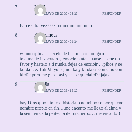
M+M
16 DE MAYO DE 2009 / 03:23
RESPONDER
Parce Otra vez???? mmmmmmmmmm
Anonymous
18 DE MAYO DE 2009 / 01:24
RESPONDER
wuuuo q final… exelente historia con un giro
totalmente insperado y emocionante, Juanse hasme un
favor y hastelo a ti nunka dejes de escribir …pikos y se
kuida De: TatiPd: yo se, nunka y kuida es con c no con
kPd2: pero me gusta asi y asi se quedaPd3: jajaja…
amarilla
18 DE MAYO DE 2009 / 19:23
RESPONDER
hay DIos q bonito, esa historia para mi no se por q tiene
nombre propio en fin….me encanto me llego al alma y
la senti en cada partecita de mi cuerpo… me encanto!!