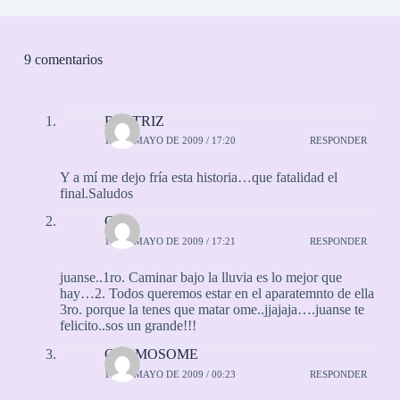
9 comentarios
BEATRIZ
15 DE MAYO DE 2009 / 17:20
RESPONDER
Y a mí me dejo fría esta historia…que fatalidad el
final.Saludos
QK
15 DE MAYO DE 2009 / 17:21
RESPONDER
juanse..1ro. Caminar bajo la lluvia es lo mejor que
hay…2. Todos queremos estar en el aparatemnto de ella
3ro. porque la tenes que matar ome..jjajaja….juanse te
felicito..sos un grande!!!
CROMOSOME
16 DE MAYO DE 2009 / 00:23
RESPONDER