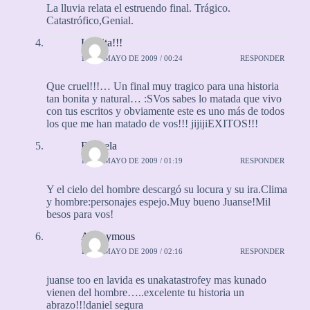
La lluvia relata el estruendo final. Trágico.
Catastrófico,Genial.
Laurita!!!
16 DE MAYO DE 2009 / 00:24
RESPONDER
Que cruel!!!… Un final muy tragico para una historia
tan bonita y natural… :SVos sabes lo matada que vivo
con tus escritos y obviamente este es uno más de todos
los que me han matado de vos!!! jijijiEXITOS!!!
Rayuela
16 DE MAYO DE 2009 / 01:19
RESPONDER
Y el cielo del hombre descargó su locura y su ira.Clima
y hombre:personajes espejo.Muy bueno Juanse!Mil
besos para vos!
Anonymous
16 DE MAYO DE 2009 / 02:16
RESPONDER
juanse too en lavida es unakatastrofey mas kunado
vienen del hombre…..excelente tu historia un
abrazo!!!daniel segura