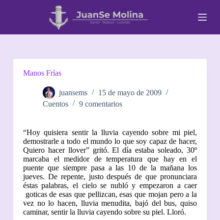
S
a
l
t
a
r
a
l
Manos Frías
c
o
juansems
15 de mayo de 2009
n
Cuentos
9 comentarios
t
e
n
“Hoy quisiera sentir la lluvia cayendo sobre mi piel,
i
demostrarle a todo el mundo lo que soy capaz de hacer,
d
Quiero hacer llover” gritó. El día estaba soleado, 30º
o
marcaba el medidor de temperatura que hay en el
puente que siempre pasa a las 10 de la mañana los
jueves. De repente, justo después de que pronunciara
éstas palabras, el cielo se nubló y empezaron a caer
goticas de esas que pellizcan, esas que mojan pero a la
vez no lo hacen, lluvia menudita, bajó del bus, quiso
caminar, sentir la lluvia cayendo sobre su piel. Lloró.