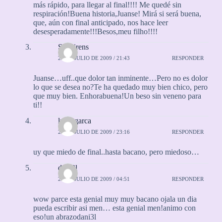
más rápido, para llegar al final!!!! Me quedé sin
respiración!Buena historia,Juanse! Mirá si será buena,
que, aún con final anticipado, nos hace leer
desesperadamente!!!Besos,meu filho!!!!
SeaSirens
23 DE JULIO DE 2009 / 21:43
RESPONDER
Juanse…uff..que dolor tan inminente…Pero no es dolor
lo que se desea no?Te ha quedado muy bien chico, pero
que muy bien. Enhorabuena!Un beso sin veneno para
ti!!
luifergarca
23 DE JULIO DE 2009 / 23:16
RESPONDER
uy que miedo de final..hasta bacano, pero miedoso…
dani3l
24 DE JULIO DE 2009 / 04:51
RESPONDER
wow parce esta genial muy muy bacano ojala un dia
pueda escribir asi men… esta genial men!animo con
eso!un abrazodani3l