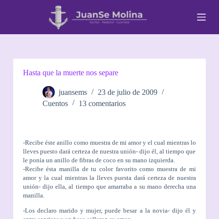
S
a
l
t
a
r
a
l
Hasta que la muerte nos separe
c
o
juansems
23 de julio de 2009
n
Cuentos
13 comentarios
t
e
n
i
d
-Recibe éste anillo como muestra de mi amor y el cual mientras lo
o
lleves puesto dará certeza de nuestra unión- dijo él, al tiempo que
le ponía un anillo de fibras de coco en su mano izquierda.
-Recibe ésta manilla de tu color favorito como muestra de mi
amor y la cual mientras la lleves puesta dará certeza de nuestra
unión- dijo ella, al tiempo que amarraba a su mano derecha una
manilla.
-Los declaro marido y mujer, puede besar a la novia- dijo él y