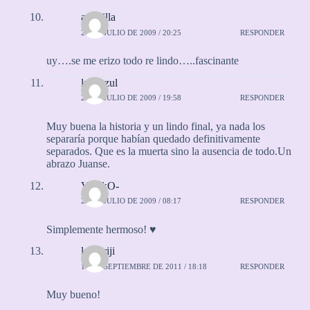
amarilla
25 DE JULIO DE 2009 / 20:25
RESPONDER
uy….se me erizo todo re lindo…..fascinante
lunaazul
26 DE JULIO DE 2009 / 19:58
RESPONDER
Muy buena la historia y un lindo final, ya nada los
separaría porque habían quedado definitivamente
separados. Que es la muerta sino la ausencia de todo.Un
abrazo Juanse.
ViiCkO-
29 DE JULIO DE 2009 / 08:17
RESPONDER
Simplemente hermoso! ♥
lauriiriji
16 DE SEPTIEMBRE DE 2011 / 18:18
RESPONDER
Muy bueno!