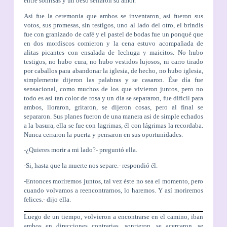
entre sonrisas y un beso sellaron su amor.
Así fue la ceremonia que ambos se inventaron, así fueron sus
votos, sus promesas, sin testigos, uno al lado del otro, el brindis
fue con granizado de café y el pastel de bodas fue un ponqué que
en dos mordiscos comieron y la cena estuvo acompañada de
alitas picantes con ensalada de lechuga y maicitos. No hubo
testigos, no hubo cura, no hubo vestidos lujosos, ni carro tirado
por caballos para abandonar la iglesia, de hecho, no hubo iglesia,
simplemente dijeron las palabras y se casaron. Ése día fue
sensacional, como muchos de los que vivieron juntos, pero no
todo es así tan color de rosa y un día se separaron, fue difícil para
ambos, lloraron, gritaron, se dijeron cosas, pero al final se
separaron. Sus planes fueron de una manera asi de simple echados
a la basura, ella se fue con lagrimas, él con lágrimas la recordaba.
Nunca cerraron la puerta y pensaron en sus oportunidades.
-¿Quieres morir a mi lado?- preguntó ella.
-Si, hasta que la muerte nos separe.- respondió él.
-Entonces moriremos juntos, tal vez éste no sea el momento, pero
cuando volvamos a reencontrarnos, lo haremos. Y así moriremos
felices.- dijo ella.
Luego de un tiempo, volvieron a encontrarse en el camino, iban
ambos en direcciones contrarias, sonrieron, se acercaron, se