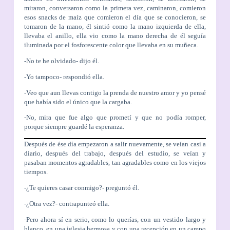
miraron, conversaron como la primera vez, caminaron, comieron
esos snacks de maíz que comieron el día que se conocieron, se
tomaron de la mano, él sintió como la mano izquierda de ella,
llevaba el anillo, ella vio como la mano derecha de él seguía
iluminada por el fosforescente color que llevaba en su muñeca.
-No te he olvidado- dijo él.
-Yo tampoco- respondió ella.
-Veo que aun llevas contigo la prenda de nuestro amor y yo pensé
que había sido el único que la cargaba.
-No, mira que fue algo que prometí y que no podía romper,
porque siempre guardé la esperanza.
Después de ése día empezaron a salir nuevamente, se veían casi a
diario, después del trabajo, después del estudio, se veían y
pasaban momentos agradables, tan agradables como en los viejos
tiempos.
-¿Te quieres casar conmigo?- preguntó él.
-¿Otra vez?- contrapunteó ella.
-Pero ahora sí en serio, como lo querías, con un vestido largo y
blanco, en una iglesia hermosa y con una recepción en un campo