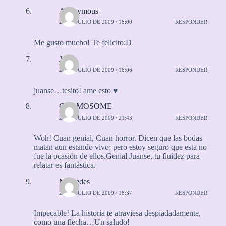
Anonymous
24 DE JULIO DE 2009 / 18:00
RESPONDER
Me gusto mucho! Te felicito:D
Jules
24 DE JULIO DE 2009 / 18:06
RESPONDER
juanse…tesito! ame esto ♥
CROMOSOME
24 DE JULIO DE 2009 / 21:43
RESPONDER
Woh! Cuan genial, Cuan horror. Dicen que las bodas
matan aun estando vivo; pero estoy seguro que esta no
fue la ocasión de ellos.Genial Juanse, tu fluidez para
relatar es fantástica.
Mercedes
25 DE JULIO DE 2009 / 18:37
RESPONDER
Impecable! La historia te atraviesa despiadadamente,
como una flecha…Un saludo!