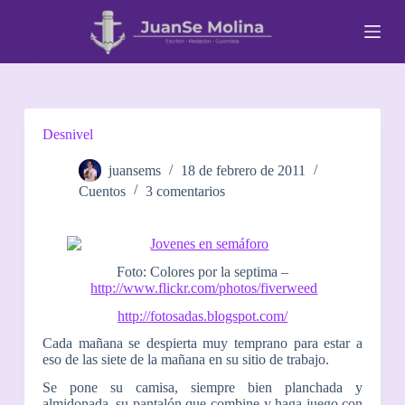
S
a
l
t
a
r
a
l
Desnivel
c
o
juansems
18 de febrero de 2011
n
Cuentos
3 comentarios
t
e
n
i
d
Foto: Colores por la septima –
o
http://www.flickr.com/photos/fiverweed
http://fotosadas.blogspot.com/
Cada mañana se despierta muy temprano para estar a
eso de las siete de la mañana en su sitio de trabajo.
Se pone su camisa, siempre bien planchada y
almidonada, su pantalón que combine y haga juego con