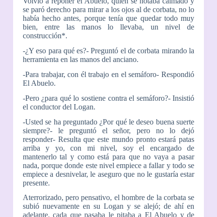
Volvió a reponer el Abuelo, quien se notaba calmado y
se paró derecho para mirar a los ojos al de corbata, no lo
había hecho antes, porque tenía que quedar todo muy
bien, entre las manos lo llevaba, un nivel de
construcción*.
-¿Y eso para qué es?- Preguntó el de corbata mirando la
herramienta en las manos del anciano.
-Para trabajar, con él trabajo en el semáforo- Respondió
El Abuelo.
-Pero ¿para qué lo sostiene contra el semáforo?- Insistió
el conductor del Logan.
-Usted se ha preguntado ¿Por qué le deseo buena suerte
siempre?- le preguntó el señor, pero no lo dejó
responder- Resulta que este mundo pronto estará patas
arriba y yo, con mi nivel, soy el encargado de
mantenerlo tal y como está para que no vaya a pasar
nada, porque donde este nivel empiece a fallar y todo se
empiece a desnivelar, le aseguro que no le gustaría estar
presente.
Aterrorizado, pero pensativo, el hombre de la corbata se
subió nuevamente en su Logan y se alejó; de ahí en
adelante, cada que pasaba le pitaba a El Abuelo y de