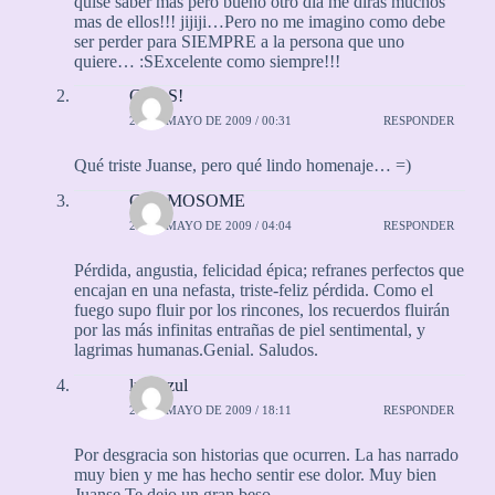
quise saber mas pero bueno otro dia me diras muchos
mas de ellos!!! jijiji…Pero no me imagino como debe
ser perder para SIEMPRE a la persona que uno
quiere… :SExcelente como siempre!!!
CeLeS!
24 DE MAYO DE 2009 / 00:31
RESPONDER
Qué triste Juanse, pero qué lindo homenaje… =)
CROMOSOME
24 DE MAYO DE 2009 / 04:04
RESPONDER
Pérdida, angustia, felicidad épica; refranes perfectos que
encajan en una nefasta, triste-feliz pérdida. Como el
fuego supo fluir por los rincones, los recuerdos fluirán
por las más infinitas entrañas de piel sentimental, y
lagrimas humanas.Genial. Saludos.
lunaazul
24 DE MAYO DE 2009 / 18:11
RESPONDER
Por desgracia son historias que ocurren. La has narrado
muy bien y me has hecho sentir ese dolor. Muy bien
Juanse.Te dejo un gran beso.