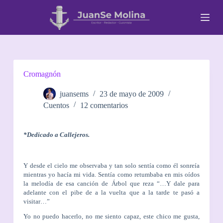
S
a
l
t
a
r
a
l
Cromagnón
c
o
juansems
23 de mayo de 2009
n
Cuentos
12 comentarios
t
e
n
i
*Dedicado a Callejeros.
d
o
Y desde el cielo me observaba y tan solo sentía como él sonreía
mientras yo hacía mi vida. Sentía como retumbaba en mis oídos
la melodía de esa canción de Árbol que reza “…Y dale para
adelante con el pibe de a la vuelta que a la tarde te pasó a
visitar…”
Yo no puedo hacerlo, no me siento capaz, este chico me gusta,