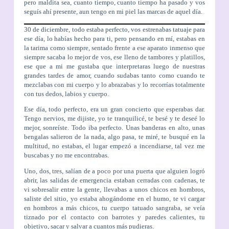
pero maldita sea, cuanto tiempo, cuanto tiempo ha pasado y vos
seguís ahí presente, aun tengo en mi piel las marcas de aquel día.
30 de diciembre, todo estaba perfecto, vos estrenabas tatuaje para
ese día, lo habías hecho para ti, pero pensando en mí, estabas en
la tarima como siempre, sentado frente a ese aparato inmenso que
siempre sacaba lo mejor de vos, ese lleno de tambores y platillos,
ese que a mi me gustaba que interpretaras luego de nuestras
grandes tardes de amor, cuando sudabas tanto como cuando te
mezclabas con mi cuerpo y lo abrazabas y lo recorrías totalmente
con tus dedos, labios y cuerpo.
Ese día, todo perfecto, era un gran concierto que esperabas dar.
Tengo nervios, me dijiste, yo te tranquilicé, te besé y te deseé lo
mejor, sonreíste. Todo iba perfecto. Unas banderas en alto, unas
bengalas salieron de la nada, algo pasa, te miré, te busqué en la
multitud, no estabas, el lugar empezó a incendiarse, tal vez me
buscabas y no me encontrabas.
Uno, dos, tres, salían de a poco por una puerta que alguien logró
abrir, las salidas de emergencia estaban cerradas con cadenas, te
vi sobresalir entre la gente, llevabas a unos chicos en hombros,
saliste del sitio, yo estaba ahogándome en el humo, te vi cargar
en hombros a más chicos, tu cuerpo tatuado sangraba, se veía
tiznado por el contacto con barrotes y paredes calientes, tu
objetivo, sacar y salvar a cuantos más pudieras.