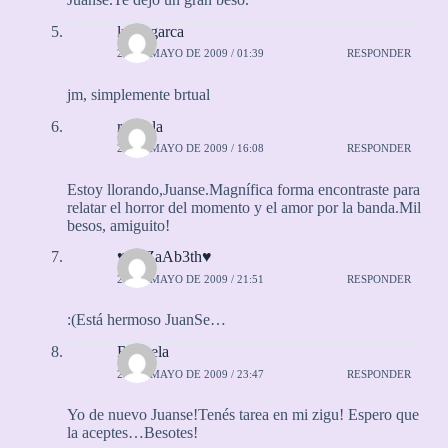
luifergarca
25 DE MAYO DE 2009 / 01:39
RESPONDER
jm, simplemente brtual
rayuela
25 DE MAYO DE 2009 / 16:08
RESPONDER
Estoy llorando,Juanse.Magnífica forma encontraste para
relatar el horror del momento y el amor por la banda.Mil
besos, amiguito!
♥EliZaAb3th♥
25 DE MAYO DE 2009 / 21:51
RESPONDER
:(Está hermoso JuanSe…
Rayuela
25 DE MAYO DE 2009 / 23:47
RESPONDER
Yo de nuevo Juanse!Tenés tarea en mi zigu! Espero que
la aceptes…Besotes!