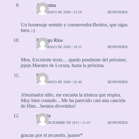
Adrianina
25 DE MAYO DE 2009 / 23:56
RESPONDER
Un homenaje sentido y conmovedor.Besitos, que sigas
bien.:-)
Rodrigo Ríos
26 DE MAYO DE 2009 / 16:15
RESPONDER
Men, Excelente texto… quedo pendiente del próximo,
jejeje.Maestro de Locura, hasta la próxima.
Elisa
28 DE MAYO DE 2009 / 02:46
RESPONDER
Abrumador niño, me encanta la tristeza que respira.
Muy bien contado…Me ha parecido casi una canción
de Him…besitos divertidos!
rayuela
30 DE DICIEMBRE DE 2011 / 11:47
RESPONDER
gracias por el recuerdo, juanse*