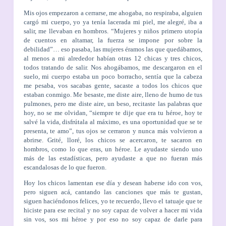
Mis ojos empezaron a cerrarse, me ahogaba, no respiraba, alguien
cargó mi cuerpo, yo ya tenía lacerada mi piel, me alegré, iba a
salir, me llevaban en hombros. “Mujeres y niños primero utopía
de cuentos en altamar, la fuerza se impone por sobre la
debilidad”… eso pasaba, las mujeres éramos las que quedábamos,
al menos a mi alrededor habían otras 12 chicas y tres chicos,
todos tratando de salir. Nos ahogábamos, me descargaron en el
suelo, mi cuerpo estaba un poco borracho, sentía que la cabeza
me pesaba, vos sacabas gente, sacaste a todos los chicos que
estaban conmigo. Me besaste, me diste aire, lleno de humo de tus
pulmones, pero me diste aire, un beso, recitaste las palabras que
hoy, no se me olvidan, “siempre te dije que era tu héroe, hoy te
salvé la vida, disfrútala al máximo, es una oportunidad que se te
presenta, te amo”, tus ojos se cerraron y nunca más volvieron a
abrirse. Grité, lloré, los chicos se acercaron, te sacaron en
hombros, como lo que eras, un héroe. Le ayudaste siendo uno
más de las estadísticas, pero ayudaste a que no fueran más
escandalosas de lo que fueron.
Hoy los chicos lamentan ese día y desean haberse ido con vos,
pero siguen acá, cantando las canciones que más te gustan,
siguen haciéndonos felices, yo te recuerdo, llevo el tatuaje que te
hiciste para ese recital y no soy capaz de volver a hacer mi vida
sin vos, sos mi héroe y por eso no soy capaz de darle para