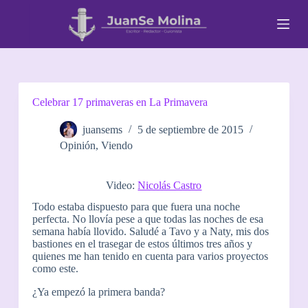
S
a
l
t
a
r
a
l
Celebrar 17 primaveras en La Primavera
c
o
juansems
5 de septiembre de 2015
n
Opinión
,
Viendo
t
e
n
Video:
Nicolás Castro
i
d
Todo estaba dispuesto para que fuera una noche
o
perfecta. No llovía pese a que todas las noches de esa
semana había llovido. Saludé a Tavo y a Naty, mis dos
bastiones en el trasegar de estos últimos tres años y
quienes me han tenido en cuenta para varios proyectos
como este.
¿Ya empezó la primera banda?