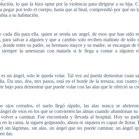
lución, lo que la hizo optar por la violencia para dirigirse a su hija. 
 pegar por todo el cuerpo, hasta que al final, comprendió por qué no l
rabia a su habitación.
e cada día para ella, quien se sentía un angel, de esos que han sido
, para salvar a alguien y que a cambio solo reciben maltrato de todo
a, donde entre su padre, su hermano mayor y su madre, se encargan de
 siempre la amenazan con matarla si le llega a contar a alguien e
 es un ángel, solo le queda volar. Tal vez así pueda demostrar cuan sa
lia. Da uno, dos, tres pasos, está en el borde de la terraza, son cuatro 
te bajo para demostrar que puede volar con las alas que le ofreció su cre
os ojos cerrados, el suelo llegó rápido, las alas nunca se abrier
 ángel de esos en los que se convierten las almas cuando abandonan su
volver a caminar. Fue encontrada y llevada al hospital. Hoy su pad
 en la cama, la siguen golpeando, ahora ni siquiera es capaz de llorar. T
el sin lágrimas, sin alas, un ángel que no puede caminar, un ángel qu
en dar.