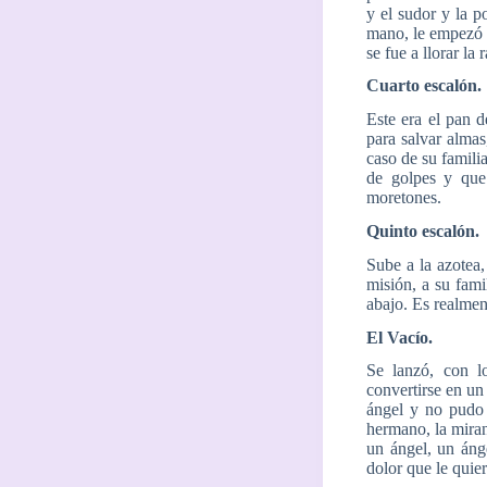
y el sudor y la po
mano, le empezó a
se fue a llorar la 
Cuarto escalón.
Este era el pan d
para salvar almas
caso de su famili
de golpes y que
moretones.
Quinto escalón.
Sube a la azotea,
misión, a su fami
abajo. Es realmen
El Vacío.
Se lanzó, con l
convertirse en un
ángel y no pudo 
hermano, la miran
un ángel, un áng
dolor que le quier