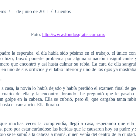
ems
1 de junio de 2011
Cuentos
Foto:
http://www.fondosgratis.com.mx
padre la esperaba, el día había sido pésimo en el trabajo, el único con
 lo hizo, buscó ponerle problema por alguna situación insignificante 
mero que encontró y asi hasta calmar su rabia. La cara de ella sangrab
en uno de sus orificios y el labio inferior y uno de los ojos ya mostra
.
a casa, la novia lo había dejado y había perdido el examen final de g
 cuarto de ella y la encontró llorando. Le preguntó que le pasab
un golpe en la cabeza. Ella se cubrió, pero él, que cargaba tanta rabia
hasta el cansancio. Ella lloraba.
que muchas veces la comprendía, llegó a casa, esperando que ella 
, pero por estar curándose las heridas que le causaron hoy su padre y
ojo se le subió a la cabeza a mamá, quien venía del centro de la ciudad,