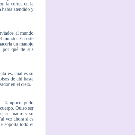
Con la correa en la
a había atendido y
 enviados al mundo
 el mundo. En este
 hacerla un manojo
l por qué de sus
nta es, cual es su
pisos de ahi hasta
ador en el cielo.
on. Tampoco pudo
 cuerpo. Quiso ser
re, su madre y su
al vez ahora si es
e soporta todo el