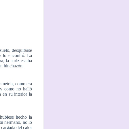
suelo, desquitarse
y lo encontró. La
a, la nariz estaba
ban hinchazón.
eometría, como era
a y como no halló
 en su interior la
hubiese hecho la
 su hermano, no lo
 cargada del calor