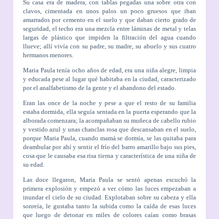
Su casa era de madera, con tablas pegadas una sobre otra con
clavos, cimentada en unos palos un poco gruesos que iban
amarrados por cemento en el suelo y que daban cierto grado de
seguridad, el techo era una mezcla entre láminas de metal y telas
largas de plástico que impiden la filtración del agua cuando
llueve; allí vivía con su padre, su madre, su abuelo y sus cuatro
hermanos menores.
Maria Paula tenía ocho años de edad, era una niña alegre, limpia
y educada pese al lugar qué habitaba en la ciudad, caracterizado
por el analfabetismo de la gente y el abandono del estado.
Eran las once de la noche y pese a que el resto de su familia
estaba dormida, ella seguía sentada en la puerta esperando que la
alborada comenzara; la acompañaban su muñeca de cabello rubio
y vestido azul y unas chanclas rosa que descansaban en el suelo,
porque Maria Paula, cuando mamá se dormía, se las quitaba para
deambular por ahí y sentir el frío del barro amarillo bajo sus pies,
cosa que le causaba esa risa tierna y característica de una niña de
su edad.
Las doce llegaron, Maria Paula se sentó apenas escuchó la
primera explosión y empezó a ver cómo las luces empezaban a
inundar el cielo de su ciudad. Explotaban sobre su cabeza y ella
sonreía, le gustaba tanto la subida como la caída de esas luces
que luego de detonar en miles de colores caían como brasas