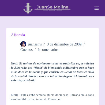
S
a
l
t
a
r
a
l
Alborada
c
o
juansems
3 de diciembre de 2009
n
Cuentos
6 comentarios
t
e
n
i
Nota: El treinta de noviembre como es tradición ya, se celebra
d
la Alborada
, esa “fiesta” de bienvenida a diciembre que se hace
o
a las doce de la noche y que consiste en llenar de luces el cielo
de la ciudad dando a conocer tal vez la alegría del llamado mes
más alegre del año.
Maria Paula estaba sentada afuera de su casa, ubicada en la zona
más humilde de la ciudad de Primavera.