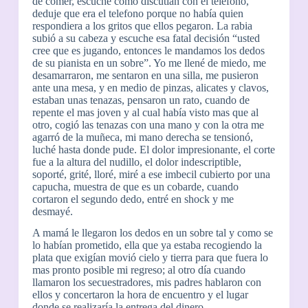
de comer, escuché como discutían con el telefono,
deduje que era el telefono porque no había quien
respondiera a los gritos que ellos pegaron. La rabia
subió a su cabeza y escuche esa fatal decisión “usted
cree que es jugando, entonces le mandamos los dedos
de su pianista en un sobre”. Yo me llené de miedo, me
desamarraron, me sentaron en una silla, me pusieron
ante una mesa, y en medio de pinzas, alicates y clavos,
estaban unas tenazas, pensaron un rato, cuando de
repente el mas joven y al cual había visto mas que al
otro, cogió las tenazas con una mano y con la otra me
agarró de la muñeca, mi mano derecha se tensionó,
luché hasta donde pude. El dolor impresionante, el corte
fue a la altura del nudillo, el dolor indescriptible,
soporté, grité, lloré, miré a ese imbecil cubierto por una
capucha, muestra de que es un cobarde, cuando
cortaron el segundo dedo, entré en shock y me
desmayé.
A mamá le llegaron los dedos en un sobre tal y como se
lo habían prometido, ella que ya estaba recogiendo la
plata que exigían movió cielo y tierra para que fuera lo
mas pronto posible mi regreso; al otro día cuando
llamaron los secuestradores, mis padres hablaron con
ellos y concertaron la hora de encuentro y el lugar
donde se realizaría la entrega del dinero.