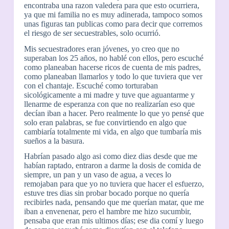
encontraba una razon valedera para que esto ocurriera,
ya que mi familia no es muy adinerada, tampoco somos
unas figuras tan publicas como para decir que corremos
el riesgo de ser secuestrables, solo ocurrió.
Mis secuestradores eran jóvenes, yo creo que no
superaban los 25 años, no hablé con ellos, pero escuché
como planeaban hacerse ricos de cuenta de mis padres,
como planeaban llamarlos y todo lo que tuviera que ver
con el chantaje. Escuché como torturaban
sicológicamente a mi madre y tuve que aguantarme y
llenarme de esperanza con que no realizarían eso que
decían iban a hacer. Pero realmente lo que yo pensé que
solo eran palabras, se fue convirtiendo en algo que
cambiaría totalmente mi vida, en algo que tumbaría mis
sueños a la basura.
Habrían pasado algo asi como diez dias desde que me
habían raptado, entraron a darme la dosis de comida de
siempre, un pan y un vaso de agua, a veces lo
remojaban para que yo no tuviera que hacer el esfuerzo,
estuve tres dias sin probar bocado porque no quería
recibirles nada, pensando que me querían matar, que me
iban a envenenar, pero el hambre me hizo sucumbir,
pensaba que eran mis ultimos días; ese dia comí y luego