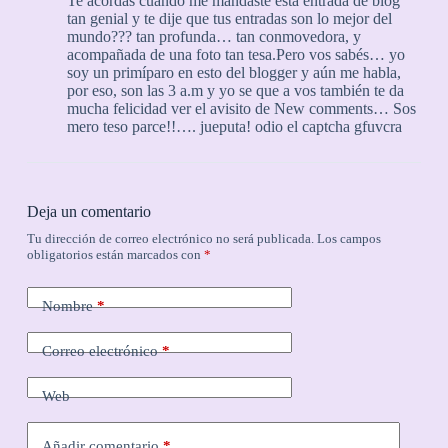
Te acordás cuando me mandaste esta entrada de blog
tan genial y te dije que tus entradas son lo mejor del
mundo??? tan profunda… tan conmovedora, y
acompañada de una foto tan tesa.Pero vos sabés… yo
soy un primíparo en esto del blogger y aún me habla,
por eso, son las 3 a.m y yo se que a vos también te da
mucha felicidad ver el avisito de New comments… Sos
mero teso parce!!…. jueputa! odio el captcha gfuvcra
Deja un comentario
Tu dirección de correo electrónico no será publicada.
Los campos
obligatorios están marcados con
*
Nombre
*
Correo electrónico
*
Web
Añadir comentario
*