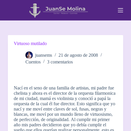
S
a
l
t
a
r
a
l
Virtuoso mutilado
c
o
juansems
21 de agosto de 2008
n
Cuentos
3 comentarios
t
e
n
i
d
Nací en el seno de una familia de artistas, mi padre fue
o
chelista y ahora es el director de la orquesta filarmonica
de mi ciudad, mamá es violinista y conoció a papá la
orquesta de la cual él fue director. Esto significa que yo
nací y me moví entre claves de sol, fusas, negras y
blancas, me moví por un mundo lleno de virtuosismo,
de perfección, de originalidad.
Al cumplir mi primer
año mis padres decidieron que yo debía cumplir el
sueño que ellos querían realizar personalmente, esto es