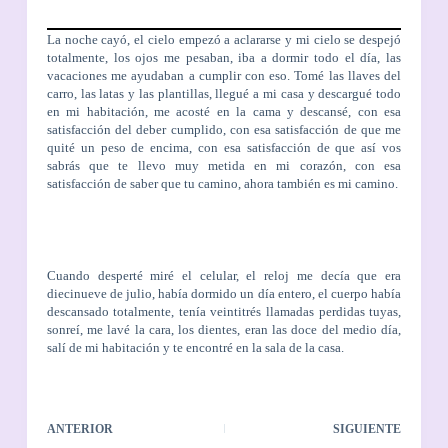
La noche cayó, el cielo empezó a aclararse y mi cielo se despejó
totalmente, los ojos me pesaban, iba a dormir todo el día, las
vacaciones me ayudaban a cumplir con eso. Tomé las llaves del
carro, las latas y las plantillas, llegué a mi casa y descargué todo
en mi habitación, me acosté en la cama y descansé, con esa
satisfacción del deber cumplido, con esa satisfacción de que me
quité un peso de encima, con esa satisfacción de que así vos
sabrás que te llevo muy metida en mi corazón, con esa
satisfacción de saber que tu camino, ahora también es mi camino.
Cuando desperté miré el celular, el reloj me decía que era
diecinueve de julio, había dormido un día entero, el cuerpo había
descansado totalmente, tenía veintitrés llamadas perdidas tuyas,
sonreí, me lavé la cara, los dientes, eran las doce del medio día,
salí de mi habitación y te encontré en la sala de la casa.
ANTERIOR
SIGUIENTE