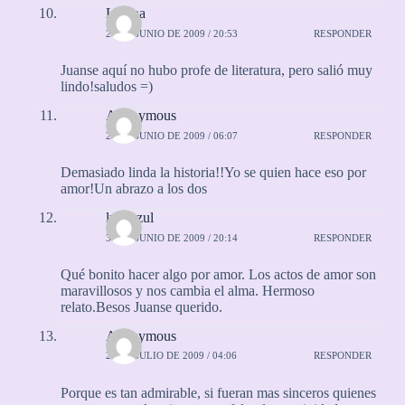
Liliana
28 DE JUNIO DE 2009 / 20:53
RESPONDER
Juanse aquí no hubo profe de literatura, pero salió muy
lindo!saludos =)
Anonymous
29 DE JUNIO DE 2009 / 06:07
RESPONDER
Demasiado linda la historia!!Yo se quien hace eso por
amor!Un abrazo a los dos
lunaazul
30 DE JUNIO DE 2009 / 20:14
RESPONDER
Qué bonito hacer algo por amor. Los actos de amor son
maravillosos y nos cambia el alma. Hermoso
relato.Besos Juanse querido.
Anonymous
24 DE JULIO DE 2009 / 04:06
RESPONDER
Porque es tan admirable, si fueran mas sinceros quienes