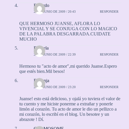
Eduardo
26 DE JUNIO DE 2009 / 20:43
RESPONDER
QUE HERMOSO JUANSE, AFLORA LO
VIVENCIAL Y SE CONJUGA CON LO MAGICO
DE LA PALABRA DESGARRADA.CUIDATE
MUCHO
Rayuela
26 DE JUNIO DE 2009 / 22:39
RESPONDER
Hermoso tu "acto de amor",mi querido Juanse.Espero
que estés bien.Mil besos!
Diaranja
26 DE JUNIO DE 2009 / 23:20
RESPONDER
Juanse! esto está delicioso, y ojalá yo tuviera el valor de
tu cuento y me hiciste ponerme a extrañar y ponerle
limón al corazón. Tu acto de amor le dio un pellizco a
mi corazón, lo escribí en el blog. Un besotee y un
abrazote ! Dí.
CROMOSOME