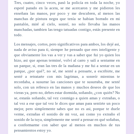
Tres, cuatro, cinco veces, pasó la policía en toda la noche, yo
esperé parado en la acera, se me acercaron y me pidieron les
enseñara las manos, por poco y me descubren, al menos las
manchas de pintura negra que tenía se habian borrado en mi
pantalón, miré al cielo, sonreí, no solo llevaba las manos
manchadas, tambien las tengo tatuadas contigo, estás presente en
todo.
Los mensajes, cortos, pero significativos para ambos, los dejé asi,
nada de aviso para ti, siempre he pensado que eres inteligente y
que obviamente los vas a ver y vas a saber que fui yo quien los
hizo, asi que apenas terminé, volví al carro y salí a sentarme en
un parque, si, eran las tres de la mañana y me fui a sentar en un
parque, ¿por qué?, no sé, me senté a pensarte, a escribirte, me
senté a retratarte con mis lagrimas, a sonreír mientras te
recordaba, a susurrar las canciones que te susurraba, me senté
solo, con un refresco en las manos y muchos deseos de que los
vieras ya, pero no, debes estar dormida, soñando, ¿con quién? No
se, estarás soñando, tal vez conmigo a quien amas y extrañas, o
tal vez a ese que tal vez le dices que amas para sentirte un poco
mejor, pero simplemente sabes que no es asi, porque te duele
verme, extrañas el sonido de mi voz, asi como yo extraño el
sonido de la tuya, simplemente me senté a pensar en qué soñabas,
a conformarme con saber que al menos en muchos de tus
pensamientos estoy yo.