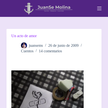
S
a
l
t
a
r
a
l
Un acto de amor
c
o
juansems
26 de junio de 2009
n
Cuentos
14 comentarios
t
e
n
i
d
o