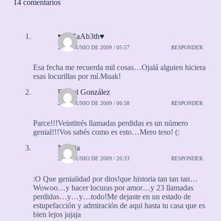
14 comentarios
♥EliZaAb3th♥
26 DE JUNIO DE 2009 / 05:57
RESPONDER
Esa fecha me recuerda mil cosas…Ojalá alguien hiciera
esas locurillas por mí.Muak!
Daniel González
26 DE JUNIO DE 2009 / 06:58
RESPONDER
Parce!!!Veintitrés llamadas perdidas es un número
genial!!!Vos sabés como es esto…Mero teso! (:
Natalia
26 DE JUNIO DE 2009 / 20:33
RESPONDER
:O Que genialidad por dios!que historia tan tan tan…
Wowoo…y hacer locuras por amor…y 23 llamadas
perdidas…y…y…todo!Me dejaste en un estado de
estupefacción y admiración de aqui hasta tu casa que es
bien lejos jajaja