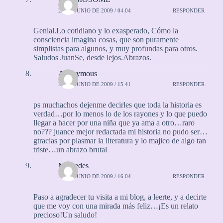
27 DE JUNIO DE 2009 / 04:04
RESPONDER
Genial.Lo cotidiano y lo exasperado, Cómo la
consciencia imagina cosas, que son puramente
simplistas para algunos, y muy profundas para otros.
Saludos JuanSe, desde lejos.Abrazos.
Anonymous
27 DE JUNIO DE 2009 / 15:41
RESPONDER
ps muchachos dejenme decirles que toda la historia es
verdad…por lo menos lo de los rayones y lo que puedo
llegar a hacer por una niña que ya ama a otro…raro
no??? juance mejor redactada mi historia no pudo ser…
gtracias por plasmar la literatura y lo majico de algo tan
triste…un abrazo brutal
Mercedes
28 DE JUNIO DE 2009 / 16:04
RESPONDER
Paso a agradecer tu visita a mi blog, a leerte, y a decirte
que me voy con una mirada más feliz…¡Es un relato
precioso!Un saludo!