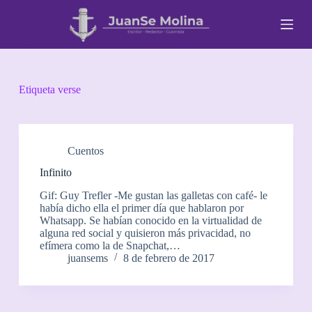
S
a
l
t
a
r
a
Etiqueta
verse
l
c
o
n
t
Cuentos
e
Infinito
n
i
Gif: Guy Trefler -Me gustan las galletas con café- le
d
había dicho ella el primer día que hablaron por
o
Whatsapp. Se habían conocido en la virtualidad de
alguna red social y quisieron más privacidad, no
efímera como la de Snapchat,…
juansems
8 de febrero de 2017