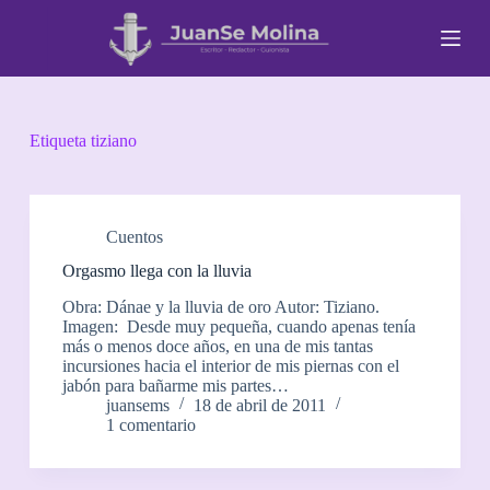
S
a
l
t
a
r
a
Etiqueta
tiziano
l
c
o
n
t
Cuentos
e
Orgasmo llega con la lluvia
n
i
Obra: Dánae y la lluvia de oro Autor: Tiziano.
d
Imagen: Desde muy pequeña, cuando apenas tenía
o
más o menos doce años, en una de mis tantas
incursiones hacia el interior de mis piernas con el
jabón para bañarme mis partes…
juansems
18 de abril de 2011
1 comentario