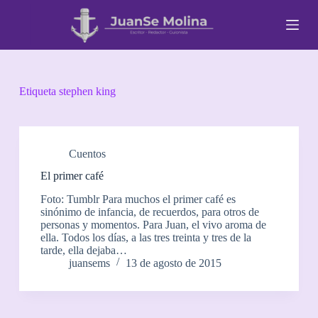
S
a
l
t
a
r
a
Etiqueta
stephen king
l
c
o
n
t
Cuentos
e
El primer café
n
i
Foto: Tumblr Para muchos el primer café es
d
sinónimo de infancia, de recuerdos, para otros de
o
personas y momentos. Para Juan, el vivo aroma de
ella. Todos los días, a las tres treinta y tres de la
tarde, ella dejaba…
juansems
13 de agosto de 2015