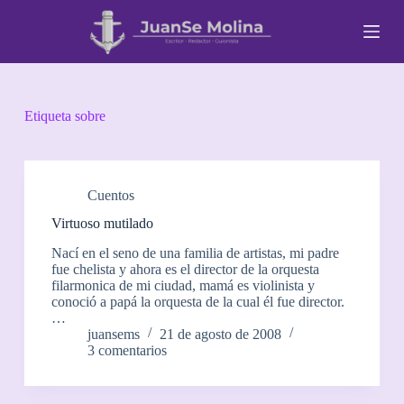
S
a
l
t
a
r
a
Etiqueta
sobre
l
c
o
n
t
Cuentos
e
Virtuoso mutilado
n
i
Nací en el seno de una familia de artistas, mi padre
d
fue chelista y ahora es el director de la orquesta
o
filarmonica de mi ciudad, mamá es violinista y
conoció a papá la orquesta de la cual él fue director.
…
juansems
21 de agosto de 2008
3 comentarios