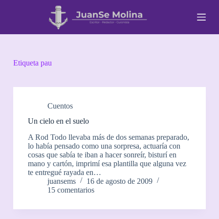
S
a
l
t
a
r
a
Etiqueta
pau
l
c
o
n
t
Cuentos
e
Un cielo en el suelo
n
i
A Rod Todo llevaba más de dos semanas preparado,
d
lo había pensado como una sorpresa, actuaría con
o
cosas que sabía te iban a hacer sonreír, bisturí en
mano y cartón, imprimí esa plantilla que alguna vez
te entregué rayada en…
juansems
16 de agosto de 2009
15 comentarios