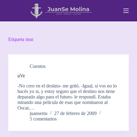
S
a
l
t
a
r
a
Etiqueta
msn
l
c
o
n
t
Cuentos
e
uVe
n
i
-No creo en el destino- me gritó. -Igual, si vos no lo
d
hacés yo si, y estoy seguro que el destino nos tiene
o
deparado algo para el futuro- le respondí. Estaba
mirando una pelicula de esas que nominaron al
Oscar,…
juansems
27 de febrero de 2009
5 comentarios