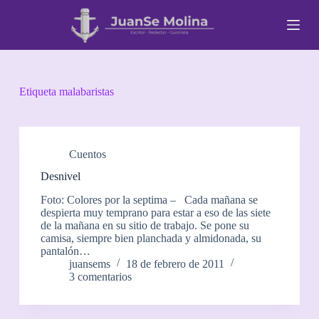
S
a
l
t
a
r
a
Etiqueta
malabaristas
l
c
o
n
t
Cuentos
e
Desnivel
n
i
Foto: Colores por la septima – Cada mañana se
d
despierta muy temprano para estar a eso de las siete
o
de la mañana en su sitio de trabajo. Se pone su
camisa, siempre bien planchada y almidonada, su
pantalón…
juansems
18 de febrero de 2011
3 comentarios