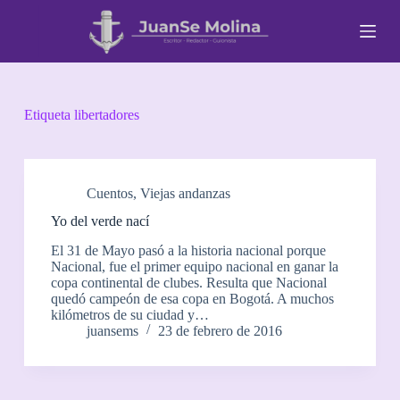
S
a
l
t
a
r
a
Etiqueta
libertadores
l
c
o
n
t
Cuentos
,
Viejas andanzas
e
Yo del verde nací
n
i
El 31 de Mayo pasó a la historia nacional porque
d
Nacional, fue el primer equipo nacional en ganar la
o
copa continental de clubes. Resulta que Nacional
quedó campeón de esa copa en Bogotá. A muchos
kilómetros de su ciudad y…
juansems
23 de febrero de 2016