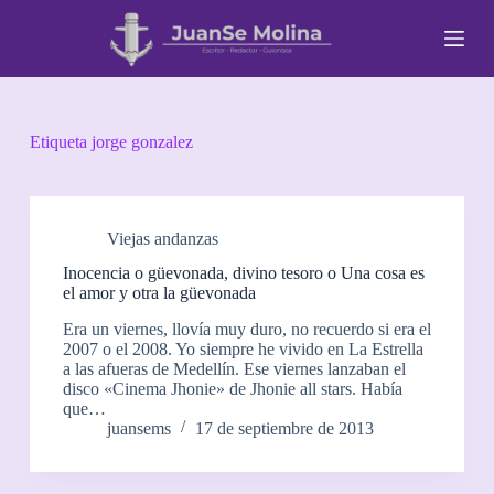
S
a
l
t
a
r
a
Etiqueta
jorge gonzalez
l
c
o
n
t
Viejas andanzas
e
Inocencia o güevonada, divino tesoro o Una cosa es
n
el amor y otra la güevonada
i
d
Era un viernes, llovía muy duro, no recuerdo si era el
o
2007 o el 2008. Yo siempre he vivido en La Estrella
a las afueras de Medellín. Ese viernes lanzaban el
disco «Cinema Jhonie» de Jhonie all stars. Había
que…
juansems
17 de septiembre de 2013