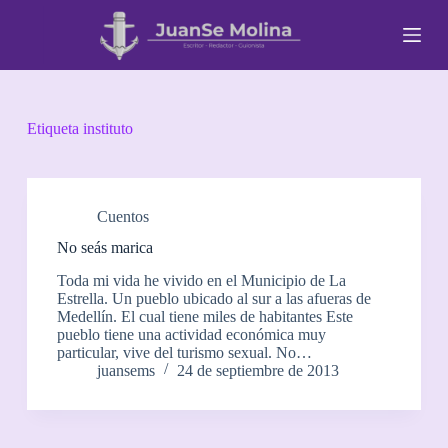
S
a
l
t
a
r
a
Etiqueta
instituto
l
c
o
n
t
Cuentos
e
No seás marica
n
i
Toda mi vida he vivido en el Municipio de La
d
Estrella. Un pueblo ubicado al sur a las afueras de
o
Medellín. El cual tiene miles de habitantes Este
pueblo tiene una actividad económica muy
particular, vive del turismo sexual. No…
juansems
24 de septiembre de 2013