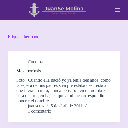
S
a
l
t
a
r
a
Etiqueta
hermano
l
c
o
n
t
Cuentos
e
Metamorfosis
n
i
Foto: Cuando ella nació yo ya tenía tres años, como
d
la espera de mis padres siempre estaba destinada a
o
que fuera un niño, nunca pensaron en un nombre
para una mujercita, asi que a mi me correspondió
ponerle el nombre.…
juansems
5 de abril de 2011
1 comentario