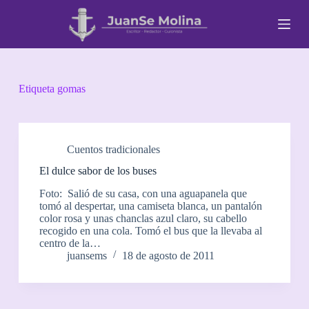
S
a
l
t
a
r
a
Etiqueta
gomas
l
c
o
n
t
Cuentos tradicionales
e
El dulce sabor de los buses
n
i
Foto: Salió de su casa, con una aguapanela que
d
tomó al despertar, una camiseta blanca, un pantalón
o
color rosa y unas chanclas azul claro, su cabello
recogido en una cola. Tomó el bus que la llevaba al
centro de la…
juansems
18 de agosto de 2011