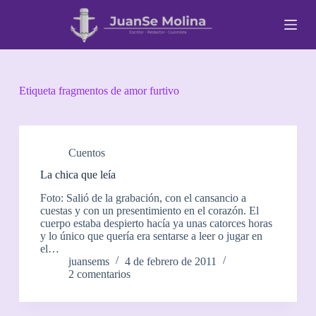
S
a
l
t
a
r
a
Etiqueta
fragmentos de amor furtivo
l
c
o
n
t
Cuentos
e
La chica que leía
n
i
Foto: Salió de la grabación, con el cansancio a
d
cuestas y con un presentimiento en el corazón. El
o
cuerpo estaba despierto hacía ya unas catorces horas
y lo único que quería era sentarse a leer o jugar en
el…
juansems
4 de febrero de 2011
2 comentarios