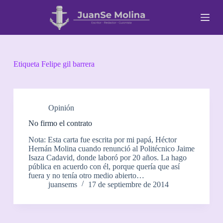
S
a
l
t
a
r
a
Etiqueta
Felipe gil barrera
l
c
o
n
t
Opinión
e
No firmo el contrato
n
i
Nota: Esta carta fue escrita por mi papá, Héctor
d
Hernán Molina cuando renunció al Politécnico Jaime
o
Isaza Cadavid, donde laboró por 20 años. La hago
pública en acuerdo con él, porque quería que así
fuera y no tenía otro medio abierto…
juansems
17 de septiembre de 2014