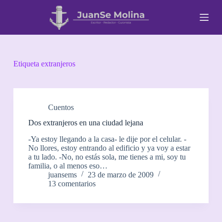
S
a
l
t
a
r
a
Etiqueta
extranjeros
l
c
o
n
t
Cuentos
e
Dos extranjeros en una ciudad lejana
n
i
-Ya estoy llegando a la casa- le dije por el celular. -
d
No llores, estoy entrando al edificio y ya voy a estar
o
a tu lado. -No, no estás sola, me tienes a mi, soy tu
familia, o al menos eso…
juansems
23 de marzo de 2009
13 comentarios