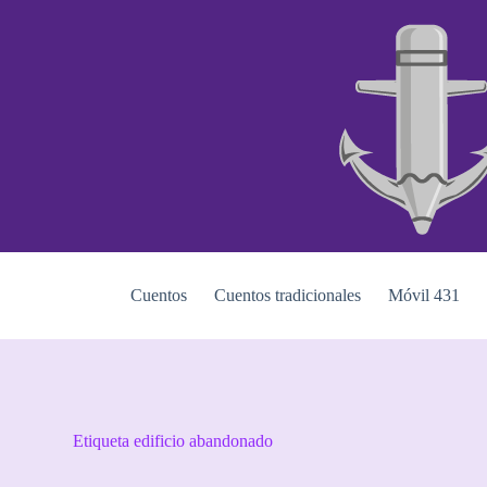
S
a
l
t
a
r
a
l
c
o
n
t
e
n
i
Cuentos
Cuentos tradicionales
Móvil 431
d
o
Etiqueta
edificio abandonado