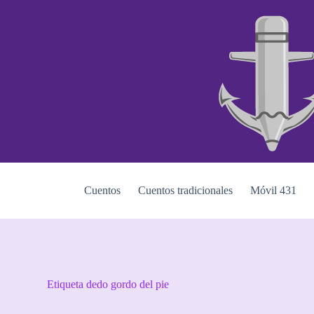
S
a
l
t
a
r
a
l
c
o
n
t
e
n
i
Cuentos
Cuentos tradicionales
Móvil 431
d
o
Etiqueta
dedo gordo del pie