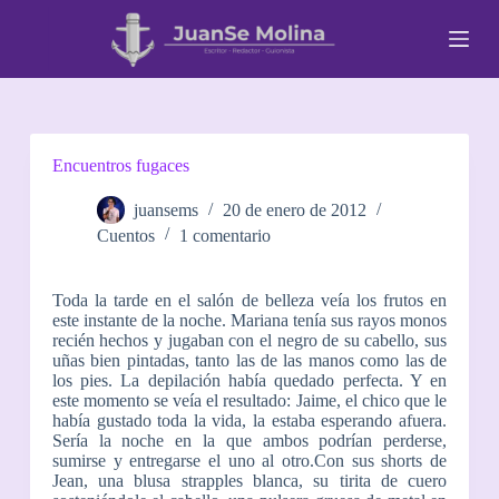
S
a
l
t
a
r
a
l
Encuentros fugaces
c
o
juansems
20 de enero de 2012
n
Cuentos
1 comentario
t
e
n
Toda la tarde en el salón de belleza veía los frutos en
i
este instante de la noche. Mariana tenía sus rayos monos
d
recién hechos y jugaban con el negro de su cabello, sus
o
uñas bien pintadas, tanto las de las manos como las de
los pies. La depilación había quedado perfecta. Y en
este momento se veía el resultado: Jaime, el chico que le
había gustado toda la vida, la estaba esperando afuera.
Sería la noche en la que ambos podrían perderse,
sumirse y entregarse el uno al otro.Con sus shorts de
Jean, una blusa strapples blanca, su tirita de cuero