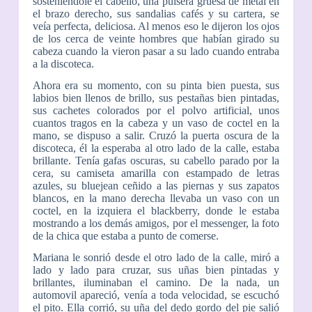
sosteniéndole el cabello, una pulsera gruesa de metal en
el brazo derecho, sus sandalias cafés y su cartera, se
veía perfecta, deliciosa. Al menos eso le dijeron los ojos
de los cerca de veinte hombres que habían girado su
cabeza cuando la vieron pasar a su lado cuando entraba
a la discoteca.
Ahora era su momento, con su pinta bien puesta, sus
labios bien llenos de brillo, sus pestañas bien pintadas,
sus cachetes colorados por el polvo artificial, unos
cuantos tragos en la cabeza y un vaso de coctel en la
mano, se dispuso a salir. Cruzó la puerta oscura de la
discoteca, él la esperaba al otro lado de la calle, estaba
brillante. Tenía gafas oscuras, su cabello parado por la
cera, su camiseta amarilla con estampado de letras
azules, su bluejean ceñido a las piernas y sus zapatos
blancos, en la mano derecha llevaba un vaso con un
coctel, en la izquiera el blackberry, donde le estaba
mostrando a los demás amigos, por el messenger, la foto
de la chica que estaba a punto de comerse.
Mariana le sonrió desde el otro lado de la calle, miró a
lado y lado para cruzar, sus uñas bien pintadas y
brillantes, iluminaban el camino. De la nada, un
automovil apareció, venía a toda velocidad, se escuchó
el pito. Ella corrió, su uña del dedo gordo del pie salió