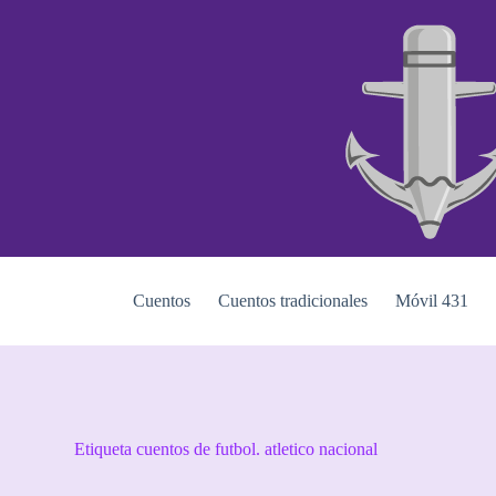
S
a
l
t
a
r
a
l
c
o
n
t
e
n
i
Cuentos
Cuentos tradicionales
Móvil 431
d
o
Etiqueta
cuentos de futbol. atletico nacional