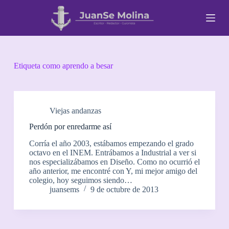
S
a
l
t
a
r
a
Etiqueta
como aprendo a besar
l
c
o
n
t
Viejas andanzas
e
Perdón por enredarme así
n
i
Corría el año 2003, estábamos empezando el grado
d
octavo en el INEM. Entrábamos a Industrial a ver si
o
nos especializábamos en Diseño. Como no ocurrió el
año anterior, me encontré con Y, mi mejor amigo del
colegio, hoy seguimos siendo…
juansems
9 de octubre de 2013