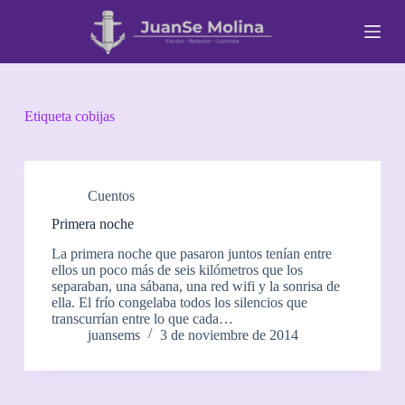
S
a
l
t
a
r
a
Etiqueta
cobijas
l
c
o
n
t
Cuentos
e
Primera noche
n
i
La primera noche que pasaron juntos tenían entre
d
ellos un poco más de seis kilómetros que los
o
separaban, una sábana, una red wifi y la sonrisa de
ella. El frío congelaba todos los silencios que
transcurrían entre lo que cada…
juansems
3 de noviembre de 2014